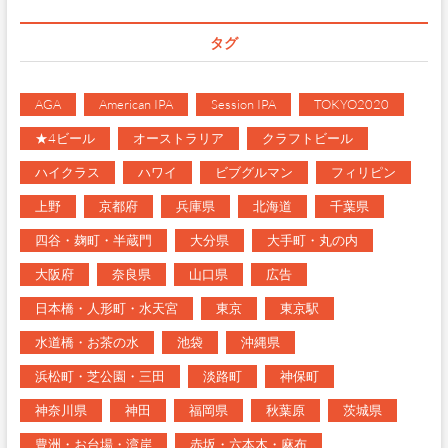
タグ
AGA
American IPA
Session IPA
TOKYO2020
★4ビール
オーストラリア
クラフトビール
ハイクラス
ハワイ
ビブグルマン
フィリピン
上野
京都府
兵庫県
北海道
千葉県
四谷・麹町・半蔵門
大分県
大手町・丸の内
大阪府
奈良県
山口県
広告
日本橋・人形町・水天宮
東京
東京駅
水道橋・お茶の水
池袋
沖縄県
浜松町・芝公園・三田
淡路町
神保町
神奈川県
神田
福岡県
秋葉原
茨城県
豊洲・お台場・湾岸
赤坂・六本木・麻布