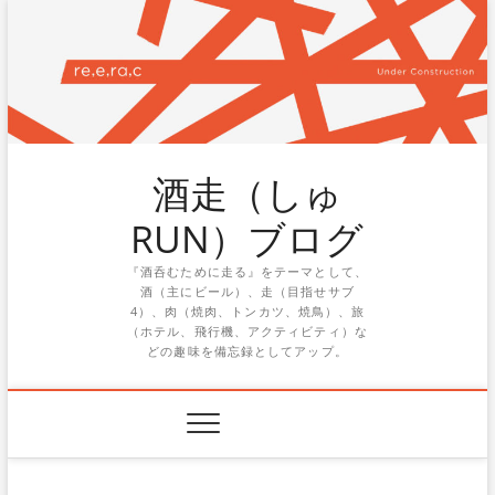
Skip
to
content
酒走（しゅ
RUN）ブログ
『酒呑むために走る』をテーマとして、
酒（主にビール）、走（目指せサブ
4）、肉（焼肉、トンカツ、焼鳥）、旅
（ホテル、飛行機、アクティビティ）な
どの趣味を備忘録としてアップ。