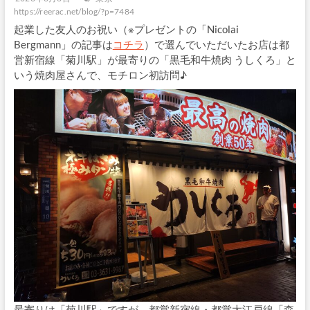
https://reerac.net/blog/?p=7484
起業した友人のお祝い（※プレゼントの「Nicolai
Bergmann」の記事は
コチラ
）で選んでいただいたお店は都
営新宿線「菊川駅」が最寄りの「黒毛和牛焼肉 うしくろ」と
いう焼肉屋さんで、モチロン初訪問♪
最寄りは「菊川駅」ですが、都営新宿線・都営大江戸線「森