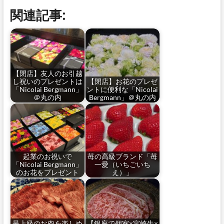
関連記事:
【閉店】友人のお引越
し祝いのプレゼントは
【閉店】お花のプレゼ
「Nicolai Bergmann」
ントに便利な「Nicolai
＠丸の内
Bergmann」＠丸の内
起業のお祝いで
苺の高級ブランド「苺
「Nicolai Bergmann」
一愛（いちごいち
のお花をプレゼント
え）」
最上級のお肉を楽しめ
【銀座で個室×宮崎牛×