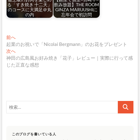
る「すき焼き 十二天」
飲み放題】THE ROOM
のコースに大満足＠丸
GINZA MARUUSHIに
の内
忘年会で初訪問
投
過
前へ
去
起業のお祝いで「Nicolai Bergmann」のお花をプレゼント
稿
の
次
次へ
ナ
投
の
神田の広島風お好み焼き「花子」レビュー｜実際に行って感
稿:
投
じた正直な感想
ビ
稿:
ゲ
ー
シ
検
ョ
索…
ン
このブログを書いている人