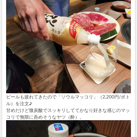
ビールも疲れてきたので「ソウルマッコリ」（2,200円/ボト
ル）を注文♪
甘めだけど微炭酸でスッキリしててかなり好きな感じのマッ
コリで無限に呑めそうなヤツ（酔）。