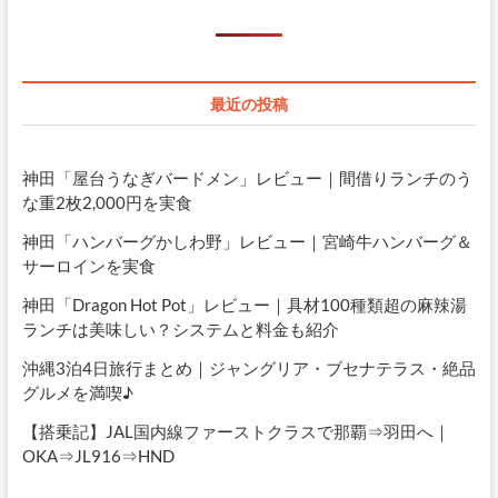
最近の投稿
神田「屋台うなぎバードメン」レビュー｜間借りランチのう
な重2枚2,000円を実食
神田「ハンバーグかしわ野」レビュー｜宮崎牛ハンバーグ＆
サーロインを実食
神田「Dragon Hot Pot」レビュー｜具材100種類超の麻辣湯
ランチは美味しい？システムと料金も紹介
沖縄3泊4日旅行まとめ｜ジャングリア・ブセナテラス・絶品
グルメを満喫♪
【搭乗記】JAL国内線ファーストクラスで那覇⇒羽田へ｜
OKA⇒JL916⇒HND