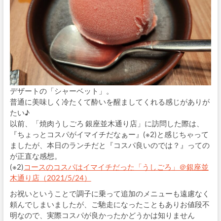
デザートの「シャーベット」。
普通に美味しく冷たくて酔いを醒ましてくれる感じがありが
たい♪
以前、「焼肉うしごろ 銀座並木通り店」に訪問した際は、
『ちょっとコスパがイマイチだなぁー』(※2)と感じちゃって
ましたが、本日のランチだと『コスパ良いのでは？』っての
が正直な感想。
(※2)
コースのコスパはイマイチだった「うしごろ」＠銀座並
木通り店（2021/5/24）
お祝いということで調子に乗って追加のメニューも遠慮なく
頼んでしまいましたが、ご馳走になったこともありお値段不
明なので、実際コスパが良かったかどうかは知りません