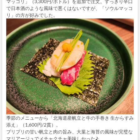
マッコリ」（3,300円/ボトル）を追加で注文。すっきり辛口
で日本酒のような風味で悪くはないですが、「ソウルマッコ
リ」の方が好みでした。
季節のメニューから「北海道産帆立と牛の手巻き 生からすみ
添え」（1,600円/2貫）。
プリプリの甘い帆立と肉の旨み、大葉と海苔の風味が完璧な
マリアージュでメチャクチャ美味しかった♪