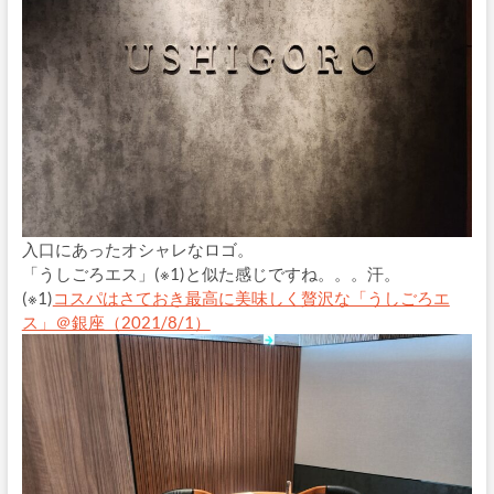
入口にあったオシャレなロゴ。
「うしごろエス」(※1)と似た感じですね。。。汗。
(※1)
コスパはさておき最高に美味しく贅沢な「うしごろエ
ス」＠銀座（2021/8/1）