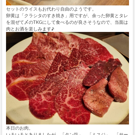
セットのライスもお代わり自由のようです。
卵黄は「クラシタのすき焼き」用ですが、余った卵黄とタレ
を混ぜて〆のTKGにして食べるのが良さそうなので、当面は
肉とお酒を楽しみます♪
本日のお肉。
いろいろとありましたが、「タン塩」、「ミスジ」、「サー