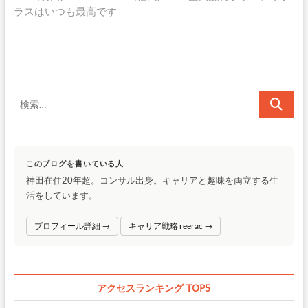
稿:
投
ラスはいつも最高です
ビ
稿:
ゲ
ー
シ
検
ョ
索…
ン
このブログを書いている人
神田在住20年超。コンサル出身。キャリアと趣味を両立する生
活をしています。
プロフィール詳細 →
キャリア戦略 reerac →
アクセスランキング TOP5