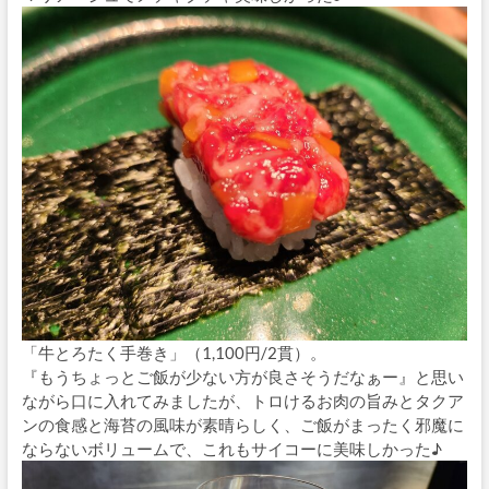
「牛とろたく手巻き」（1,100円/2貫）。
『もうちょっとご飯が少ない方が良さそうだなぁー』と思い
ながら口に入れてみましたが、トロけるお肉の旨みとタクア
ンの食感と海苔の風味が素晴らしく、ご飯がまったく邪魔に
ならないボリュームで、これもサイコーに美味しかった♪