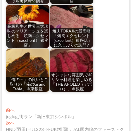
ツを実体験で紹介
店
高級和牛と世界三大珍
味のマリアージュを楽
焼肉TORAJIの最高峰
しめる「焼肉エクセレ
「焼肉エクセレント
ント（excellent） 銀座
（excellent）銀座店」
店」
に久しぶりの訪問♪
オシャレな雰囲気でギ
「俺の～」の良いとこ
リシャ料理を楽しめる
取りの「俺のGrand
「THE APOLLO（アポ
Table」＠東銀座
ロ）」＠銀座
投
過
前へ
去
joglog_街ラン「新旧東京シンボル」
稿
の
次
次へ
ナ
投
の
HND(羽田)⇒JL323⇒FUK(福岡)：JAL国内線のファーストク