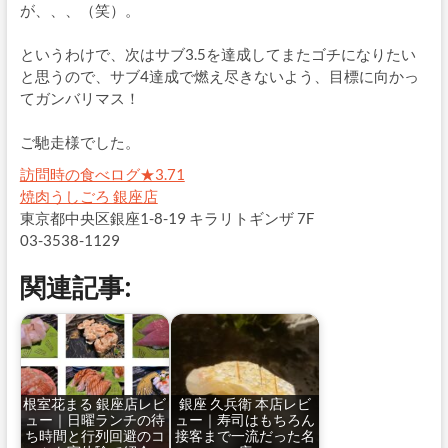
が、、、（笑）。
というわけで、次はサブ3.5を達成してまたゴチになりたい
と思うので、サブ4達成で燃え尽きないよう、目標に向かっ
てガンバリマス！
ご馳走様でした。
訪問時の食べログ★3.71
焼肉うしごろ 銀座店
東京都中央区銀座1-8-19 キラリトギンザ 7F
03-3538-1129
関連記事:
根室花まる 銀座店レビ
銀座 久兵衛 本店レビ
ュー｜日曜ランチの待
ュー｜寿司はもちろん
ち時間と行列回避のコ
接客まで一流だった名