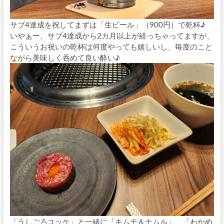
サブ4達成を祝してまずは「生ビール」（900円）で乾杯♪
いやぁー、サブ4達成から2カ月以上が経っちゃってますが、
こういうお祝いの乾杯は何度やっても嬉しいし、毎度のこと
ながら美味しく呑めて良い酔い♪
「うしごろユッケ」と一緒に「キムチ＆ナムル」、「わかめ