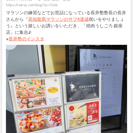
https://reerac.net/blog/?p=7206
マラソンの練習などでお世話になっている長井塾塾長の長井
さんから『
高知龍馬マラソンのサブ4達成
祝いをやりましょ
う』という嬉しいお誘いをいただき、「焼肉うしごろ 銀座
店」に集合♪
※
長井塾のインスタ