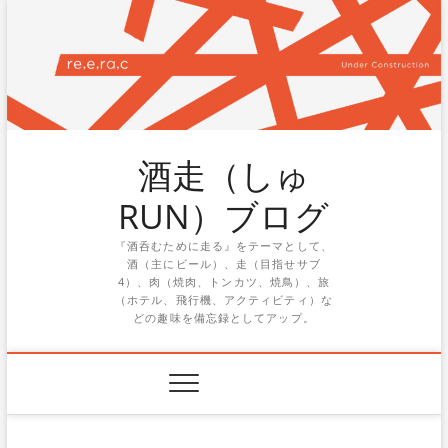
Skip
to
content
酒走（しゅ
RUN）ブログ
『酒呑むために走る』をテーマとして、
酒（主にビール）、走（目指せサブ
4）、肉（焼肉、トンカツ、焼鳥）、旅
（ホテル、飛行機、アクティビティ）な
どの趣味を備忘録としてアップ。