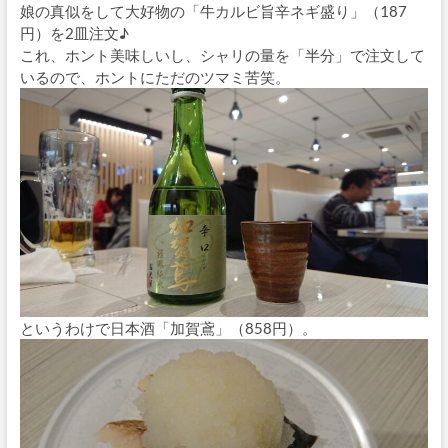
娘の真似をして大好物の「牛カルビ旨辛ネギ盛り」（187
円）を2皿注文♪
これ、ホント美味しいし、シャリの量を「半分」で注文して
いるので、ホントにただのツマミ苦笑。
というわけで日本酒「加賀鳶」（858円）。