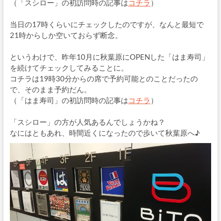
（「スシロー」の初訪問時の記事は
コチラ
）
当日の17時くらいにチェックしたのですが、なんと最短で
21時からしか空いておらず断念。
というわけで、昨年10月に秋葉原にOPENした「はま寿司」
を続けてチェックしてみることに。
コチラは19時30分からの席で予約可能とのことだったの
で、そのまま予約だん。
（「はま寿司」の初訪問時の記事は
コチラ
）
「スシロー」の方が人気あるんでしょうかね？
なにはともあれ、時間近くになったので歩いて秋葉原へ♪