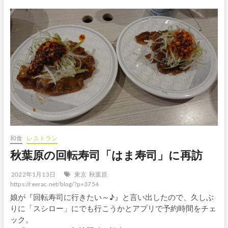
和食
レストラン
秋葉原の回転寿司「はま寿司」に再訪
2022年1月13日
東京
秋葉原
https://reerac.net/blog/?p=3754
娘が『回転寿司に行きたい～♪』と言い出したので、久しぶ
りに「スシロー」にでも行こうかとアプリで予約時間をチェ
ック。