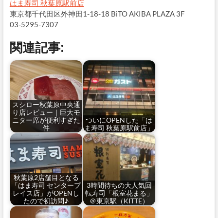
はま寿司 秋葉原駅前店
東京都千代田区外神田1-18-18 BiTO AKIBA PLAZA 3F
03-5295-7307
関連記事:
スシロー秋葉原中央通
り店レビュー｜巨大モ
ニター席が便利すぎた
ついにOPENした「は
件
ま寿司 秋葉原駅前店」
秋葉原2店舗目となる
「はま寿司 センタープ
3時間待ちの大人気回
レイス店」がOPENし
転寿司「根室花まる」
たので初訪問♪
＠東京駅（KITTE）