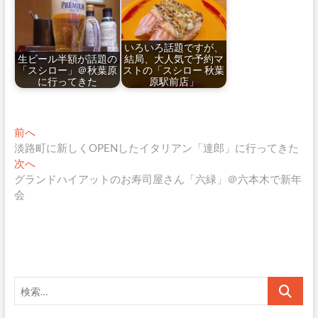
いろいろ話題ですが、
生ビール半額が話題の
結局、大人気で予約マ
「スシロー」＠秋葉原
ストの「スシロー 秋葉
に行ってきた
原駅前店」
投
過
前へ
去
淡路町に新しくOPENしたイタリアン「達郎」に行ってきた
稿
の
次
次へ
ナ
投
の
グランドハイアットのお寿司屋さん「六緑」＠六本木で新年
稿:
投
会
ビ
稿:
ゲ
ー
シ
検
ョ
索…
ン