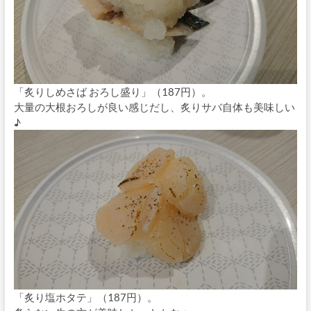
「炙りしめさば おろし盛り」（187円）。
大量の大根おろしが良い感じだし、炙りサバ自体も美味しい
♪
「炙り塩ホタテ」（187円）。