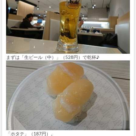
まずは「生ビール（中）」（528円）で乾杯♪
「ホタテ」（187円）。