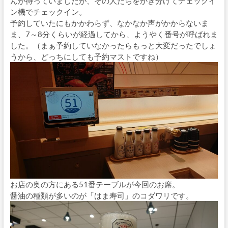
んが待っていましたが、その人たちをかき分けてチェックイ
ン機でチェックイン。
予約していたにもかかわらず、なかなか声がかからないま
ま、7～8分くらいが経過してから、ようやく番号が呼ばれま
した。（まぁ予約していなかったらもっと大変だったでしょ
うから、どっちにしても予約マストですね）
お店の奥の方にある51番テーブルが今回のお席。
醤油の種類が多いのが「はま寿司」のコダワリです。