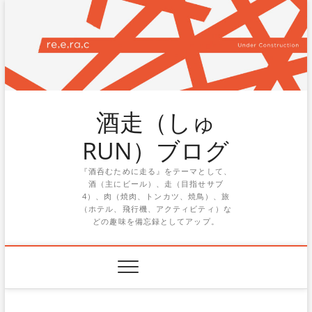
Skip
to
content
酒走（しゅ
RUN）ブログ
『酒呑むために走る』をテーマとして、
酒（主にビール）、走（目指せサブ
4）、肉（焼肉、トンカツ、焼鳥）、旅
（ホテル、飛行機、アクティビティ）な
どの趣味を備忘録としてアップ。