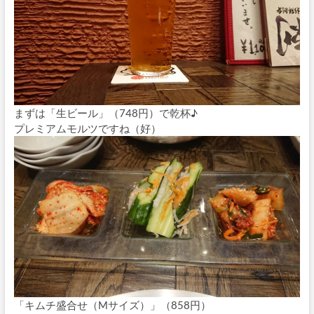
まずは「生ビール」（748円）で乾杯♪
プレミアムモルツですね（好）
「キムチ盛合せ（Mサイズ）」（858円）