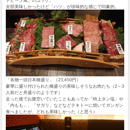
全部美味しかったけど「ハツ」が珍味的な感じで印象的。
「名物一頭日本橋盛り」（21,450円）
豪華に盛り付けられた橋盛りの美味しそうなお肉たち（2～3
人前だと舟盛りのようです）
走った後でお腹空いていたこともあってか「特上タン塩」や
「内もも」、「サガリ」などなどテキトーに焼いてガンガン
食べましたが、どれも美味しかった（と思う）