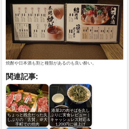
焼酎や日本酒も割と種類があるのも良い酔い。
関連記事:
港屋2の肉そばを久し
ちょっと残念だった久
ぶりに実食レビュー｜
しぶりの「舌賛」＠大
キャッシュレス対応＆
手町での焼肉
1,200円に値上げ