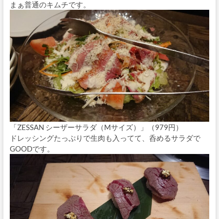
まぁ普通のキムチです。
「ZESSAN シーザーサラダ（Mサイズ）」（979円）
ドレッシングたっぷりで生肉も入ってて、呑めるサラダで
GOODです。