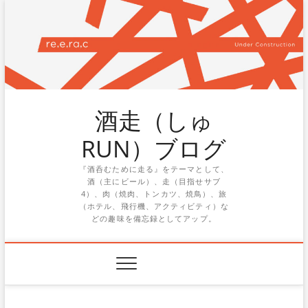
Skip
to
content
酒走（しゅ
RUN）ブログ
『酒呑むために走る』をテーマとして、
酒（主にビール）、走（目指せサブ
4）、肉（焼肉、トンカツ、焼鳥）、旅
（ホテル、飛行機、アクティビティ）な
どの趣味を備忘録としてアップ。