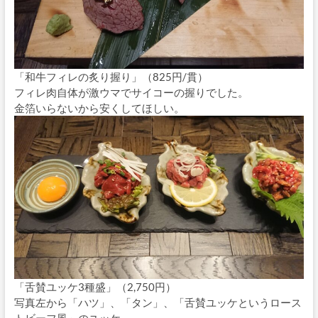
「和牛フィレの炙り握り」（825円/貫）
フィレ肉自体が激ウマでサイコーの握りでした。
金箔いらないから安くしてほしい。
「舌賛ユッケ3種盛」（2,750円）
写真左から「ハツ」、「タン」、「舌賛ユッケというロース
トビーフ風」のユッケ。