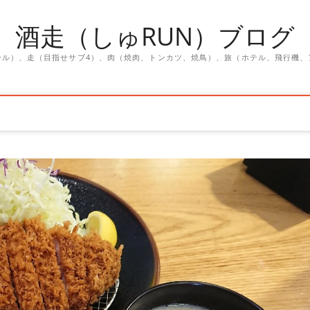
酒走（しゅRUN）ブログ
ール）、走（目指せサブ4）、肉（焼肉、トンカツ、焼鳥）、旅（ホテル、飛行機、