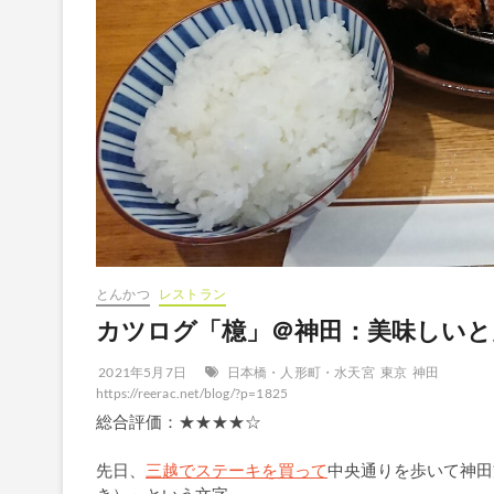
とんかつ
レストラン
カツログ「檍」＠神田：美味しいと
2021年5月7日
日本橋・人形町・水天宮
東京
神田
https://reerac.net/blog/?p=1825
総合評価：★★★★☆
先日、
三越でステーキを買って
中央通りを歩いて神田
き）」という文字。