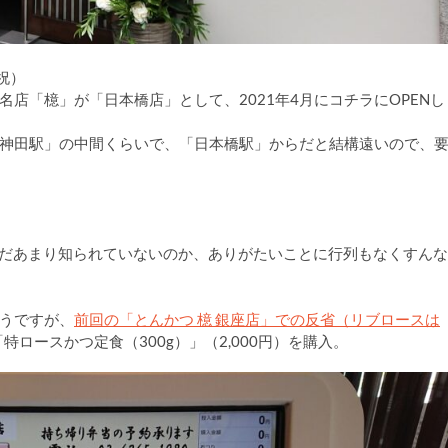
祝）
店「檍」が「日本橋店」として、2021年4月にコチラにOPENし
神田駅」の中間くらいで、「日本橋駅」からだと結構遠いので、
らまだあまり知られていないのか、ありがたいことに行列もなくすんな
うですが、
前回の「とんかつ 檍 銀座店」での反省（リブロースは
特ロースかつ定食（300g）」（2,000円）を購入。