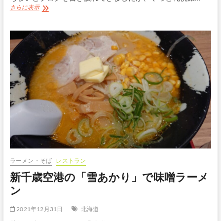
CTS(新
さらに表示
千
歳)⇒NH76⇒HND(羽
田)
ラーメン・そば
レストラン
新千歳空港の「雪あかり」で味噌ラーメ
ン
2021年12月31日
北海道