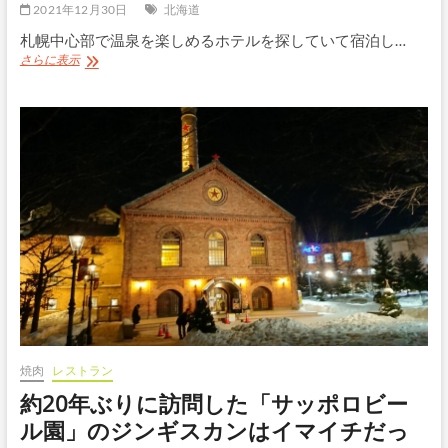
2021年12月30日
北海道
札幌中心部で温泉を楽しめるホテルを探していて宿泊し…
ONSEN
さらに表示
RYOKAN
由
縁
札
幌
宿
泊
記
｜
露
天
風
呂
付
き
客
室
焼肉
レストラン
と
約20年ぶりに訪問した「サッポロビー
温
泉
ル園」のジンギスカンはイマイチだっ
を