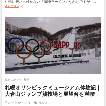
札幌に来たら外せない「味噌ラーメン」なわけですが、…
新
さらに表示
千
歳
空
港
の
「雪
あ
か
り」
で
味
噌
ラ
ー
メ
ン
観光スポット
旅行
札幌オリンピックミュージアム体験記｜
大倉山ジャンプ競技場と展望台を満喫
2021年12月30日
北海道