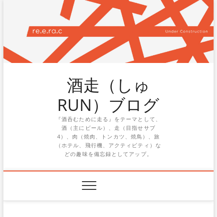
Skip
to
content
酒走（しゅ
RUN）ブログ
『酒呑むために走る』をテーマとして、
酒（主にビール）、走（目指せサブ
4）、肉（焼肉、トンカツ、焼鳥）、旅
（ホテル、飛行機、アクティビティ）な
どの趣味を備忘録としてアップ。