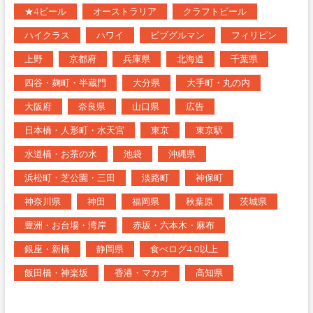
★4ビール
オーストラリア
クラフトビール
ハイクラス
ハワイ
ビブグルマン
フィリピン
上野
京都府
兵庫県
北海道
千葉県
四谷・麹町・半蔵門
大分県
大手町・丸の内
大阪府
奈良県
山口県
広告
日本橋・人形町・水天宮
東京
東京駅
水道橋・お茶の水
池袋
沖縄県
浜松町・芝公園・三田
淡路町
神保町
神奈川県
神田
福岡県
秋葉原
茨城県
豊洲・お台場・湾岸
赤坂・六本木・麻布
銀座・新橋
静岡県
食べログ4.0以上
飯田橋・神楽坂
香港・マカオ
高知県