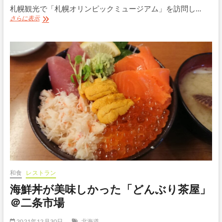
札幌観光で「札幌オリンピックミュージアム」を訪問し…
札
さらに表示
幌
オ
リ
ン
ピ
ッ
ク
ミ
ュ
ー
ジ
ア
ム
体
験
記
｜
和食
レストラン
大
海鮮丼が美味しかった「どんぶり茶屋」
倉
山
＠二条市場
ジ
ャ
2021年12月30日
北海道