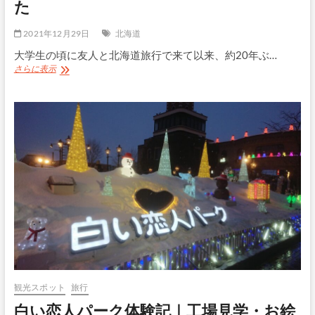
た
レ
ビ
ュ
2021年12月29日
北海道
ー
大学生の頃に友人と北海道旅行で来て以来、約20年ぶ…
約
さらに表示
20
年
ぶ
り
に
訪
問
し
た
「サ
ッ
ポ
ロ
ビ
ー
ル
園」
観光スポット
旅行
の
白い恋人パーク体験記｜工場見学・お絵
ジ