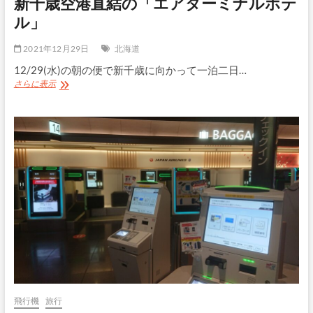
新千歳空港直結の「エアターミナルホテ
体
験・
ル」
限
定
2021年12月29日
北海道
ビ
ー
12/29(水)の朝の便で新千歳に向かって一泊二日…
ル
新
さらに表示
を
千
満
歳
喫
空
港
直
結
の
「エ
ア
タ
ー
ミ
ナ
ル
ホ
テ
ル」
飛行機
旅行