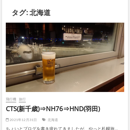
タグ:
北海道
飛行機
旅行
CTS(新千歳)⇒NH76⇒HND(羽田)
2021年12月31日
北海道
ちょいとブログを書き疲れてきましたが、やっと札幌旅…