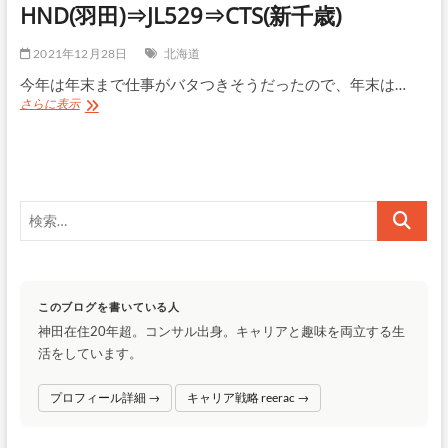
HND(羽田)⇒JL529⇒CTS(新千歳)
2021年12月28日
北海道
今年は年末まで仕事がバタつきそうだったので、年末は…
HND(羽
さらに表示
田)⇒JL529⇒CTS(新
千
歳)
検
索…
このブログを書いている人
神田在住20年超。コンサル出身。キャリアと趣味を両立する生
活をしています。
プロフィール詳細 →
キャリア戦略 reerac →