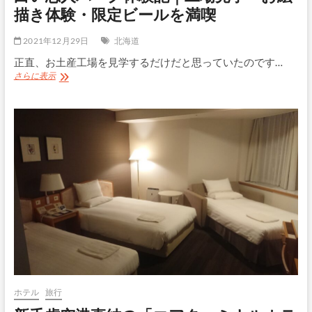
ン
描き体験・限定ビールを満喫
ギ
ス
2021年12月29日
北海道
カ
ン
正直、お土産工場を見学するだけだと思っていたのです…
は
白
さらに表示
イ
い
マ
恋
イ
人
チ
パ
だ
ー
っ
ク
た
体
験
記
｜
工
場
見
学・
お
絵
描
ホテル
旅行
き