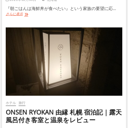
ン
プ
『朝ごはんは海鮮丼が食べたい』という家族の要望に応…
競
海
さらに表示
技
鮮
場
丼
と
が
展
美
望
味
台
し
を
か
満
っ
喫
た
「ど
ん
ぶ
り
茶
屋」
＠
二
ホテル
旅行
条
ONSEN RYOKAN 由縁 札幌 宿泊記｜露天
市
場
風呂付き客室と温泉をレビュー