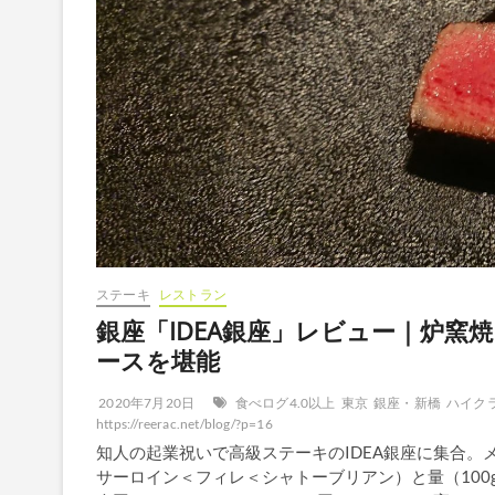
ステーキ
レストラン
銀座「IDEA銀座」レビュー｜炉
ースを堪能
2020年7月20日
食べログ4.0以上
東京
銀座・新橋
ハイク
https://reerac.net/blog/?p=16
知人の起業祝いで高級ステーキのIDEA銀座に集合
サーロイン＜フィレ＜シャトーブリアン）と量（100g