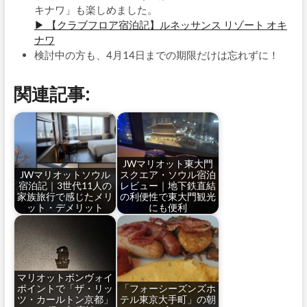
キナワ」も楽しめました。
▶ 【クラブフロア宿泊記】ルネッサンス リゾート オキ
ナワ
検討中の方も、4月14日までの期限だけは忘れずに！
関連記事:
JWマリオット東大門
JWマリオットソウル
スクエア・ソウル宿泊
宿泊記｜3世代11人の
レビュー｜地下鉄直結
家族旅行で感じたメリ
の利便性で東大門観光
ット・デメリット
にも便利
マリオットボンヴォイ
ポイントで「ザ・リッ
「フォーシーズンズホ
ツ・カールトン京都」
テル東京大手町」の朝