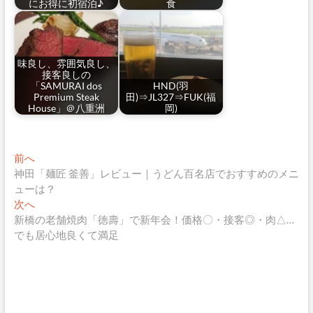
にお得に初宿泊♪
食
味良し、雰囲気良し、
接客良しの
「SAMURAI dos
HND(羽
Premium Steak
田)⇒JL327⇒FUK(福
House」＠八重洲
岡)
投
過
前へ
去
神田「麺匠 釜善」レビュー｜うどん百名店でおすすめのメニ
稿
の
ューは？
ナ
投
次
次へ
稿:
の
新橋の老舗焼肉「徳壽」で新年会！価格〇・接客◎・肉△…
ビ
投
でも居心地良くて満足
ゲ
稿:
ー
シ