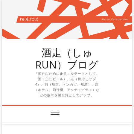
Skip
to
content
酒走（しゅ
RUN）ブログ
『酒呑むために走る』をテーマとして、
酒（主にビール）、走（目指せサブ
4）、肉（焼肉、トンカツ、焼鳥）、旅
（ホテル、飛行機、アクティビティ）な
どの趣味を備忘録としてアップ。