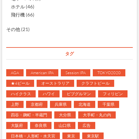
ホテル
(46)
飛行機
(66)
その他
(21)
タグ
AGA
American IPA
Session IPA
TOKYO2020
★4ビール
オーストラリア
クラフトビール
ハイクラス
ハワイ
ビブグルマン
フィリピン
上野
京都府
兵庫県
北海道
千葉県
四谷・麹町・半蔵門
大分県
大手町・丸の内
大阪府
奈良県
山口県
広告
日本橋・人形町・水天宮
東京
東京駅