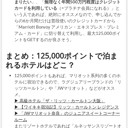
まりたい
」、「
無理なく年間500万円程度はクレジット
カードを利用している
（=プラチナ会員になれる）」と
いう人であれば、絶対にオススメなので、申し込んでか
らの6か月間だけは普段使いのクレジットカードから
「Marriott Bonvoy アメリカン・エキスプレス・プレミ
アム・カード」に切り替えて利用し、最大125,000ポイ
ントをGETするのが良さそう。
まとめ：125,000ポイントで泊ま
れるホテルはどこ？
125,000ポイントもあれば、マリオット系列の多くのホ
テルに宿泊できるので、ラグジュアリーブランドの「リ
ッツカールトン」や「JWマリオット」などがオスス
メ。
▶ 高級ホテル「ザ・リッツ・カールトン大阪」
▶ 【ワイキキ宿泊記】リッツ・カールトン レジデンス
▶ 「JWマリオット奈良」のジュニアスイートコーナー
ルーム
またリゾートホテルであれば「ルネッサンスリゾートオ