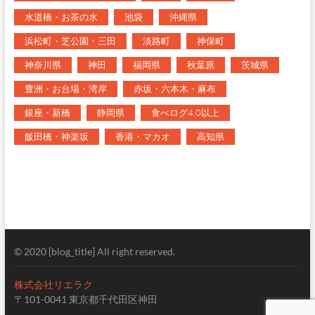
水道橋・お茶の水
池袋
沖縄県
浜松町・芝公園・三田
淡路町
神保町
神奈川県
神田
福岡県
秋葉原
茨城県
豊洲・お台場・湾岸
赤坂・六本木・麻布
銀座・新橋
静岡県
食べログ4.0以上
飯田橋・神楽坂
香港・マカオ
高知県
© 2020 [blog_title] All right reserved.
株式会社リエラク
〒101-0041 東京都千代田区神田