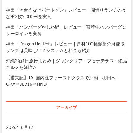
神田「屋台うなぎバードメン」レビュー｜間借りランチのう
な重2枚2,000円を実食
神田「ハンバーグかしわ野」レビュー｜宮崎牛ハンバーグ＆
サーロインを実食
神田「Dragon Hot Pot」レビュー｜具材100種類超の麻辣湯
ランチは美味しい？システムと料金も紹介
沖縄3泊4日旅行まとめ｜ジャングリア・ブセナテラス・絶品
グルメを満喫♪
【搭乗記】JAL国内線ファーストクラスで那覇⇒羽田へ｜
OKA⇒JL916⇒HND
アーカイブ
2026年8月
(2)