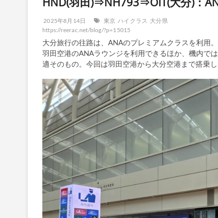
HND(羽田)⇒NH793⇒OIT(大分
2025年8月14日
東京
ハイクラス
大分県
https://reerac.net/blog/?p=15015
大分旅行の往路は、ANAのプレミアムクラスを利用。
羽田空港のANAラウンジを利用できるほか、機内で
適そのもの。今回は羽田空港から大分空港まで搭乗し