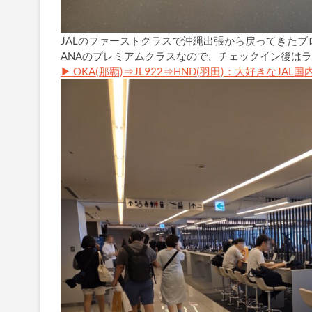
JALのファーストクラスで沖縄出張から戻ってきた
ANAのプレミアムクラスなので、チェックイン後はラ
▶ OKA(那覇)⇒JL922⇒HND(羽田)：大好きなJAL