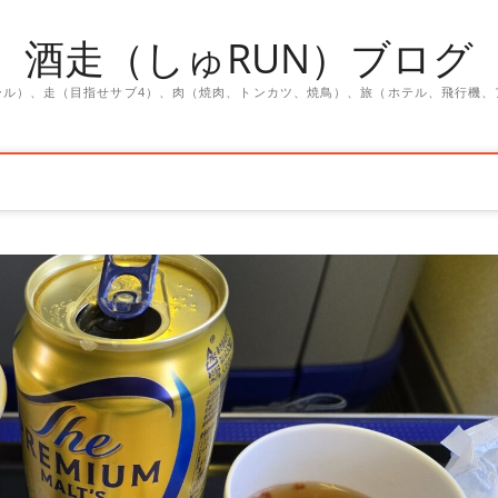
酒走（しゅRUN）ブログ
ール）、走（目指せサブ4）、肉（焼肉、トンカツ、焼鳥）、旅（ホテル、飛行機、