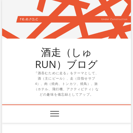
Skip
to
content
酒走（しゅ
RUN）ブログ
『酒呑むために走る』をテーマとして、
酒（主にビール）、走（目指せサブ
4）、肉（焼肉、トンカツ、焼鳥）、旅
（ホテル、飛行機、アクティビティ）な
どの趣味を備忘録としてアップ。