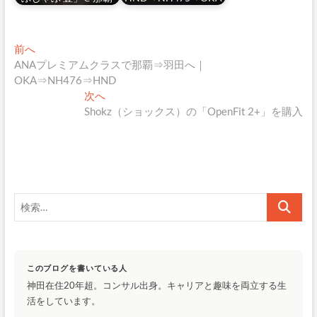
投
過
前へ
去
ANAプレミアムクラスで那覇⇒羽田へ｜
稿
の
OKA⇒NH476⇒HND
ナ
投
次
次へ
稿:
の
Shokz（ショックス）の「OpenFit 2+」を購入
ビ
投
ゲ
稿:
ー
シ
検
ョ
索…
ン
このブログを書いている人
神田在住20年超。コンサル出身。キャリアと趣味を両立する生
活をしています。