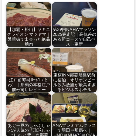
【那覇・松山】ヤキニ
第39回NAHAマラソン
クライオン マツヤマ｜
2025完走記｜高低差の
繁華街で出会った絶品
ある難コースで自己ベ
焼肉
スト更新
東横INN那覇旭橋駅前
江戸前寿司 叶和（と
に宿泊｜オリオンビー
わ）｜那覇の本格江戸
ル飲み放題が最高すぎ
前寿司店レビュー
るビジネスホテル
あぐー豚のしゃぶしゃ
ANAプレミアムクラス
ぶが人気の「琉球しゃ
で羽田⇒那覇へ｜
ぶしゃぶ 豊」＠那覇
HND⇒NH475⇒OKA