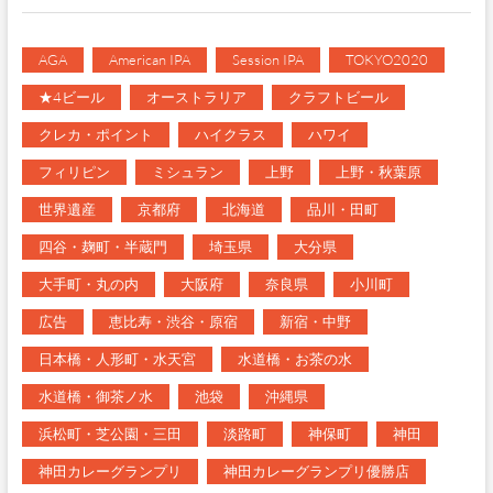
AGA
American IPA
Session IPA
TOKYO2020
★4ビール
オーストラリア
クラフトビール
クレカ・ポイント
ハイクラス
ハワイ
フィリピン
ミシュラン
上野
上野・秋葉原
世界遺産
京都府
北海道
品川・田町
四谷・麹町・半蔵門
埼玉県
大分県
大手町・丸の内
大阪府
奈良県
小川町
広告
恵比寿・渋谷・原宿
新宿・中野
日本橋・人形町・水天宮
水道橋・お茶の水
水道橋・御茶ノ水
池袋
沖縄県
浜松町・芝公園・三田
淡路町
神保町
神田
神田カレーグランプリ
神田カレーグランプリ優勝店