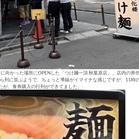
面に向かった場所にOPENした「つけ麺一頂 秋葉原店」。店内の券
ら列に並ぶようで、ちょっと導線がイマイチな感じですが、11時
したが、食券購入の行列ができてました。