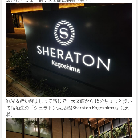
観光＆酔い醒ましって感じで、天文館から15分ちょっと歩い
て宿泊先の「シェラトン鹿児島(Sheraton Kagoshima)」に到
着。