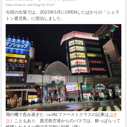
https://reerac.net/blog/?p=9167
今回の出張では、2023年5月にOPENしたばかりの「シェラ
トン鹿児島」に宿泊しました。
飛行機で呑み過ぎた（※JALファーストクラスの記事は
コチ
ラ
）こともあり、鹿児島空港からのバスでは、酔っぱらって
爆睡したまま一瞬で天文館に到着（寝）。