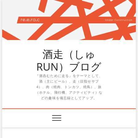
Skip
to
content
酒走（しゅ
RUN）ブログ
『酒呑むために走る』をテーマとして、
酒（主にビール）、走（目指せサブ
4）、肉（焼肉、トンカツ、焼鳥）、旅
（ホテル、飛行機、アクティビティ）な
どの趣味を備忘録としてアップ。