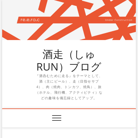
Skip
to
content
酒走（しゅ
RUN）ブログ
『酒呑むために走る』をテーマとして、
酒（主にビール）、走（目指せサブ
4）、肉（焼肉、トンカツ、焼鳥）、旅
（ホテル、飛行機、アクティビティ）な
どの趣味を備忘録としてアップ。