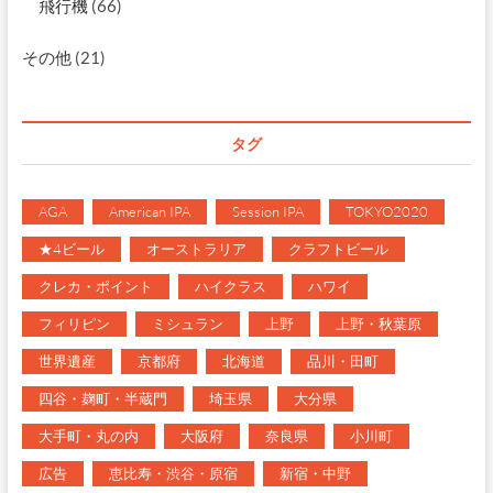
飛行機
(66)
その他
(21)
タグ
AGA
American IPA
Session IPA
TOKYO2020
★4ビール
オーストラリア
クラフトビール
クレカ・ポイント
ハイクラス
ハワイ
フィリピン
ミシュラン
上野
上野・秋葉原
世界遺産
京都府
北海道
品川・田町
四谷・麹町・半蔵門
埼玉県
大分県
大手町・丸の内
大阪府
奈良県
小川町
広告
恵比寿・渋谷・原宿
新宿・中野