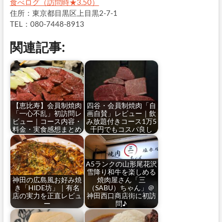
食べログ（訪問時★3.50）
住所：東京都目黒区上目黒2-7-1
TEL：080-7448-8913
関連記事:
【恵比寿】会員制焼肉
四谷・会員制焼肉「自
「一心不乱」初訪問レ
画自賛」レビュー｜飲
ビュー｜コース内容・
み放題付きコース1万5
料金・実食感想まとめ
千円でもコスパ良し
A5ランクの山形尾花沢
雪降り和牛を楽しめる
神田の広島風お好み焼
焼肉屋さん「三
き「HIDE坊」｜有名
（SABU）ちゃん」＠
店の実力を正直レビュ
神田西口商店街に初訪
ー
問♪