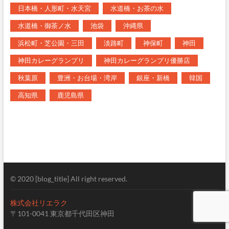
日本橋・人形町・水天宮
水道橋・お茶の水
水道橋・御茶ノ水
池袋
沖縄県
浜松町・芝公園・三田
淡路町
神保町
神田
神田カレーグランプリ
神田カレーグランプリ優勝店
秋葉原
豊洲・お台場・湾岸
銀座・新橋
韓国
高知県
鹿児島県
© 2020 [blog_title] All right reserved.
株式会社リエラク
〒101-0041 東京都千代田区神田