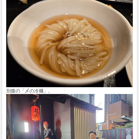
別腹の「〆の冷麺」。