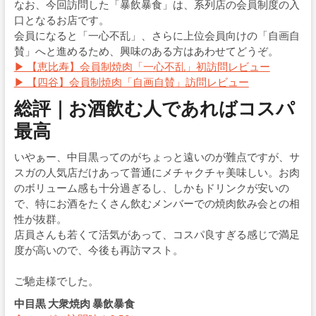
なお、今回訪問した「暴飲暴食」は、系列店の会員制度の入
口となるお店です。
会員になると「一心不乱」、さらに上位会員向けの「自画自
賛」へと進めるため、興味のある方はあわせてどうぞ。
▶ 【恵比寿】会員制焼肉「一心不乱」初訪問レビュー
▶ 【四谷】会員制焼肉「自画自賛」訪問レビュー
総評｜お酒飲む人であればコスパ
最高
いやぁー、中目黒ってのがちょっと遠いのが難点ですが、サ
スガの人気店だけあって普通にメチャクチャ美味しい。お肉
のボリューム感も十分過ぎるし、しかもドリンクが安いの
で、特にお酒をたくさん飲むメンバーでの焼肉飲み会との相
性が抜群。
店員さんも若くて活気があって、コスパ良すぎる感じで満足
度が高いので、今後も再訪マスト。
ご馳走様でした。
中目黒 大衆焼肉 暴飲暴食