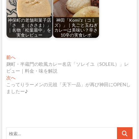
神保町の老舗和菓子店
神田「Komi'z（コミ
「さゝま（ささま）」
ズ）」｜丸ごと玉ねぎ
｜名物「松葉最中」を
カレーは美味い？辛さ
実食レビュー
10辛の実食レポ
投
過
前へ
去
麹町・半蔵門の欧風カレー名店「ソレイユ（SOLEIL）」レ
稿
の
ビュー｜料金・味を解説
ナ
投
次
次へ
稿:
の
こってりラーメンの元祖「天下一品」が再び神田にOPENし
ビ
投
ましたー♪
ゲ
稿:
ー
シ
ョ
検
ン
索…