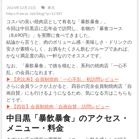
2024年12月21日
東京
https://reerac.net/blog/?p=12587
コスパの良い焼肉店として有名な「暴飲暴食」。
今回は中目黒店に忘年会で訪問し、名物の「暴食コース
（8,690円）」を実際に食べてきました。
結論から言うと、肉のボリューム感・美味しさ・ドリンクの
安さが素晴らしく、お酒をたくさん飲むグループであれば、
かなり満足度の高い一軒なのでオススメです。
なお、「暴飲暴食」で徳を積むと、系列の焼肉店「一心不
乱」の会員になれます。
▶ 【恵比寿】会員制焼肉「一心不乱」初訪問レビュー
さらに会員ランクが上がると、四谷の完全会員制焼肉店「自
画自賛」にも行けるようになるため、気になる方はこちらも
どうぞ。
▶ 【四谷】会員制焼肉「自画自賛」訪問レビュー
中目黒「暴飲暴食」のアクセス・
メニュー・料金