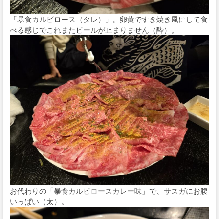
「暴食カルビロース（タレ）」。卵黄ですき焼き風にして食
べる感じでこれまたビールが止まりません（酔）。
お代わりの「暴食カルビロースカレー味」で、サスガにお腹
いっぱい（太）。