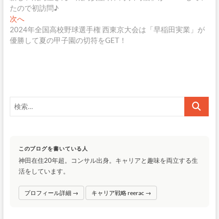
稿
の
たので初訪問♪
ナ
投
次
次へ
稿:
の
2024年全国高校野球選手権 西東京大会は「早稲田実業」が
ビ
投
優勝して夏の甲子園の切符をGET！
ゲ
稿:
ー
シ
ョ
検
ン
索…
このブログを書いている人
神田在住20年超。コンサル出身。キャリアと趣味を両立する生
活をしています。
プロフィール詳細 →
キャリア戦略 reerac →