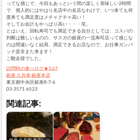
ってな感じで、今回もあっという間の楽しく美味しい2時間
で、個人的にはやはり名店中の名店なわけで、いつ来ても何
度来ても満足度はメチャクチャ高い！
そしてお会計もやっぱり高い・・・笑。
とはいえ、回転寿司でも満足できる自分としては、コスパの
判断は難しいものの、サスガの銀座の一流寿司店って感じな
のは間違いなく結局、満足できるお店なので、お仕事ガンバ
ッテ是非また来ます！
ご馳走様でした。
訪問時の食べログ★3.67
銀座 久兵衛 銀座本店
東京都中央区銀座8-7-6
03-3571-6523
関連記事: