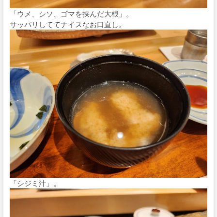
「ウメ、シソ、ゴマを挟んだ大根」。
サッパリしててナイスなお口直し。
「シジミ汁」。