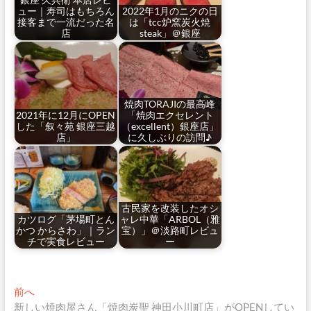
銀座 久兵衛 本店レビ
ュー｜寿司はもちろん
2022年1月のニクの日
接客まで一流だった名
は「tcc炉窯炭火焼
店
steak」＠銀座
焼肉TORAJIの最高峰
2021年に12月にOPEN
「焼肉エクセレント
した「叙々苑 銀座三越
（excellent）銀座店」
店」
に久しぶりの訪問♪
古民家を改装したオシ
カツログ「茅場町とん
ャレ中華「ARBOL（雅
かつ からさわ」｜ラン
宝）」＠淡路町レビュ
チで実食レビュー
ー
投
過
前へ
去
新しい焼肉屋さん「焼肉炭聖 神田小川町店」がOPENしてい