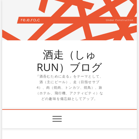
Skip
to
content
酒走（しゅ
RUN）ブログ
『酒呑むために走る』をテーマとして、
酒（主にビール）、走（目指せサブ
4）、肉（焼肉、トンカツ、焼鳥）、旅
（ホテル、飛行機、アクティビティ）な
どの趣味を備忘録としてアップ。