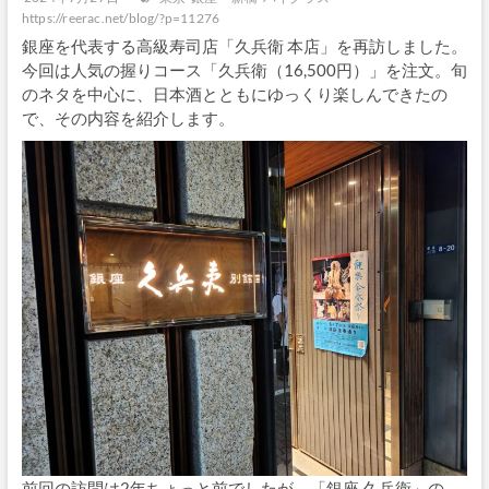
https://reerac.net/blog/?p=11276
銀座を代表する高級寿司店「久兵衛 本店」を再訪しました。
今回は人気の握りコース「久兵衛（16,500円）」を注文。旬
のネタを中心に、日本酒とともにゆっくり楽しんできたの
で、その内容を紹介します。
前回の訪問は2年ちょっと前でしたが、「銀座 久兵衛」の