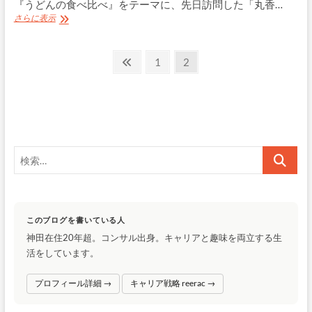
『うどんの食べ比べ』をテーマに、先日訪問した「丸香…
や
さらに表示
っ
ぱ
投
り
前
固
固
1
2
好
の
定
定
稿
き
ペ
ペ
ペ
で
の
す
ー
ー
ー
「香
ペ
ジ
ジ
ジ
川
一
ー
検
福
ジ
神
索…
田
送
店」
り
このブログを書いている人
神田在住20年超。コンサル出身。キャリアと趣味を両立する生
活をしています。
プロフィール詳細 →
キャリア戦略 reerac →