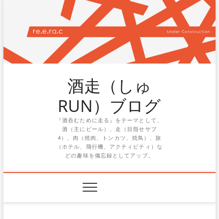
Skip
to
content
酒走（しゅ
RUN）ブログ
『酒呑むために走る』をテーマとして、
酒（主にビール）、走（目指せサブ
4）、肉（焼肉、トンカツ、焼鳥）、旅
（ホテル、飛行機、アクティビティ）な
どの趣味を備忘録としてアップ。