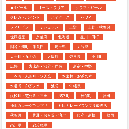
★4ビール
オーストラリア
クラフトビール
クレカ・ポイント
ハイクラス
ハワイ
フィリピン
ミシュラン
上野
上野・秋葉原
世界遺産
京都府
北海道
品川・田町
四谷・麹町・半蔵門
埼玉県
大分県
大手町・丸の内
大阪府
奈良県
小川町
広告
恵比寿・渋谷・原宿
新宿・中野
日本橋・人形町・水天宮
水道橋・お茶の水
水道橋・御茶ノ水
池袋
沖縄県
浜松町・芝公園・三田
淡路町
神保町
神田
神田カレーグランプリ
神田カレーグランプリ優勝店
秋葉原
豊洲・お台場・湾岸
銀座・新橋
韓国
高知県
鹿児島県