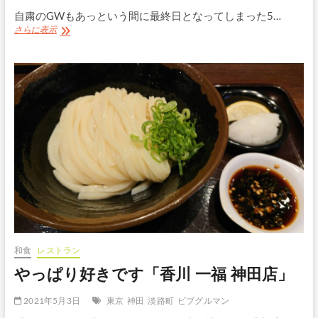
自粛のGWもあっという間に最終日となってしまった5…
コ
さらに表示
ス
パ
は
良
い
「う
し
ご
ろ」
の
焼
肉
弁
当
＠
銀
座
和食
レストラン
並
やっぱり好きです「香川 一福 神田店」
木
通
り
2021年5月3日
東京
神田
淡路町
ビブグルマン
店