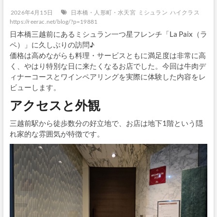
2026年4月15日
日本橋・人形町・水天宮
ミシュラン
ハイクラス
https://reerac.net/blog/?p=19881
日本橋三越前にあるミシュラン一つ星フレンチ「La Paix（ラ
ペ）」に久しぶりの訪問♪
価格は高めながらも料理・サービスともに満足度は非常に高
く、やはり特別な日に来たくなるお店でした。今回は牛肉デ
ィナーコースとワインペアリングを実際に体験した内容をレ
ビューします。
アクセスと外観
三越前駅から徒歩数分の好立地で、お店は地下1階という隠
れ家的な雰囲気が特徴です。