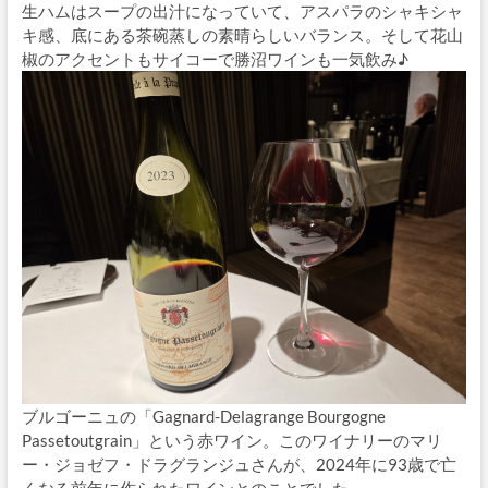
生ハムはスープの出汁になっていて、アスパラのシャキシャ
キ感、底にある茶碗蒸しの素晴らしいバランス。そして花山
椒のアクセントもサイコーで勝沼ワインも一気飲み♪
ブルゴーニュの「Gagnard-Delagrange Bourgogne
Passetoutgrain」という赤ワイン。このワイナリーのマリ
ー・ジョゼフ・ドラグランジュさんが、2024年に93歳で亡