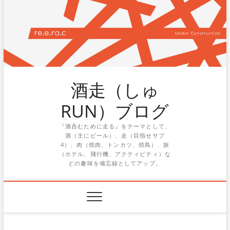
Skip
to
content
酒走（しゅ
RUN）ブログ
『酒呑むために走る』をテーマとして、
酒（主にビール）、走（目指せサブ
4）、肉（焼肉、トンカツ、焼鳥）、旅
（ホテル、飛行機、アクティビティ）な
どの趣味を備忘録としてアップ。