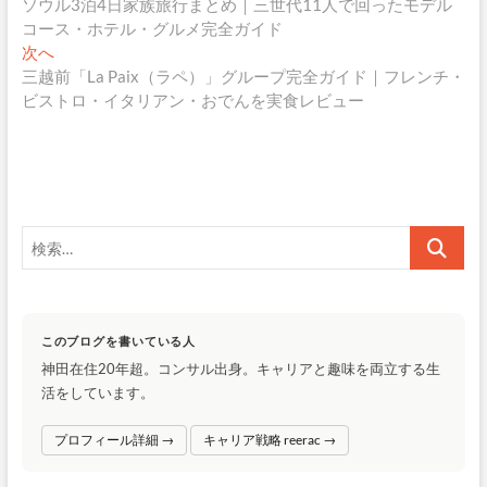
去
ソウル3泊4日家族旅行まとめ｜三世代11人で回ったモデル
稿
の
コース・ホテル・グルメ完全ガイド
ナ
投
次
次へ
稿:
の
三越前「La Paix（ラペ）」グループ完全ガイド｜フレンチ・
ビ
投
ビストロ・イタリアン・おでんを実食レビュー
ゲ
稿:
ー
シ
ョ
検
ン
索…
このブログを書いている人
神田在住20年超。コンサル出身。キャリアと趣味を両立する生
活をしています。
プロフィール詳細 →
キャリア戦略 reerac →