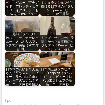
ペ）」グループ完全ガ
ミシュランシェフが手
イド｜フレンチ・ビス
掛ける日本橋のイタリ
トロ・イタリアン・お
アン「peace（ピー
でんを実食レビュー
ス）」＠三越前
三越前「ラペ（La
Paix）」ディナーレビ
やっぱりサイコーに美
ュー｜久しぶりのフレ
味しかった日本橋のイ
ンチで大満足（2021年
タリアン「Peace（ピ
訪問）
ース）」＠三越前
日本橋の高級おでん屋
日本橋三越前のビスト
さん「平ちゃん」レビ
ロ「Lappetit（ラペテ
ュー｜ラペ（La Paix）
ィ）」レビュー｜La
グループの実力は？料
Paix出身シェフの新
金・コース内容を解説
店・コース内容
投
過
前へ