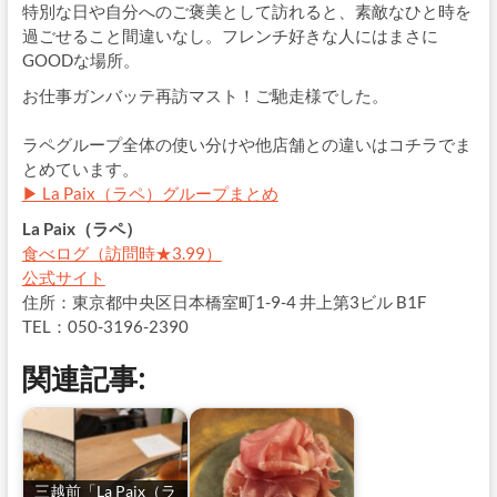
特別な日や自分へのご褒美として訪れると、素敵なひと時を
過ごせること間違いなし。フレンチ好きな人にはまさに
GOODな場所。
お仕事ガンバッテ再訪マスト！ご馳走様でした。
ラペグループ全体の使い分けや他店舗との違いはコチラでま
とめています。
▶ La Paix（ラペ）グループまとめ
La Paix（ラペ）
食べログ（訪問時★3.99）
公式サイト
住所：東京都中央区日本橋室町1-9-4 井上第3ビル B1F
TEL：050-3196-2390
関連記事:
三越前「La Paix（ラ