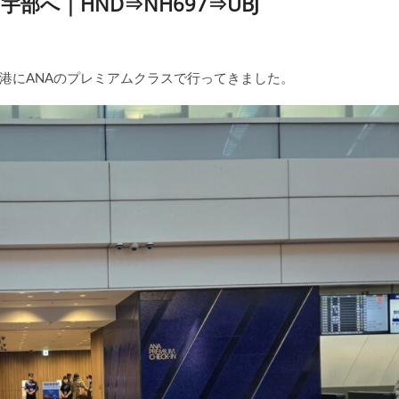
部へ｜HND⇒NH697⇒UBJ
港にANAのプレミアムクラスで行ってきました。