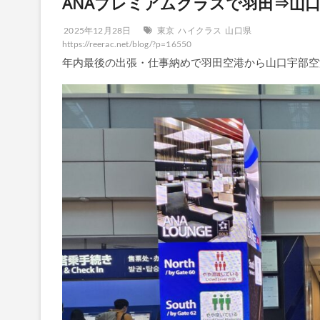
ANAプレミアムクラスで羽田⇒山口宇
2025年12月28日
東京
ハイクラス
山口県
https://reerac.net/blog/?p=16550
年内最後の出張・仕事納めで羽田空港から山口宇部空