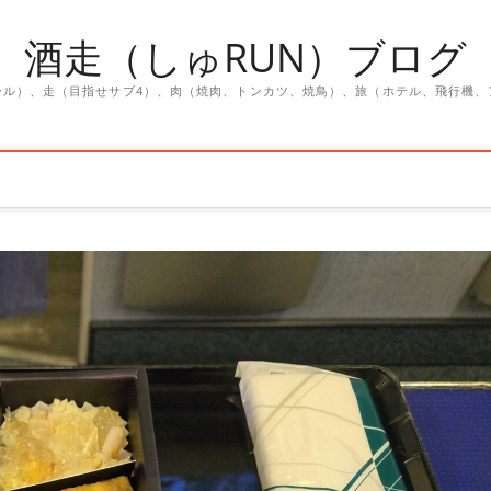
酒走（しゅRUN）ブログ
ール）、走（目指せサブ4）、肉（焼肉、トンカツ、焼鳥）、旅（ホテル、飛行機、