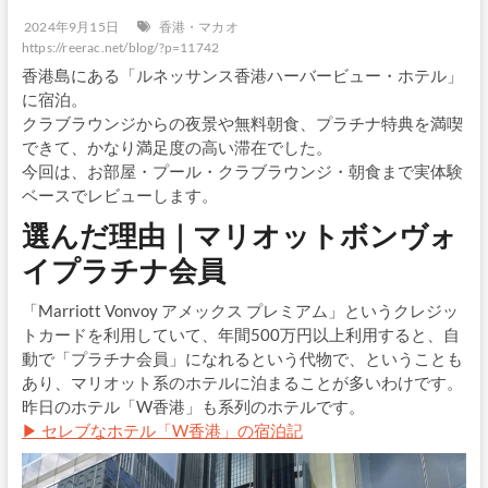
2024年9月15日
香港・マカオ
https://reerac.net/blog/?p=11742
香港島にある「ルネッサンス香港ハーバービュー・ホテル」
に宿泊。
クラブラウンジからの夜景や無料朝食、プラチナ特典を満喫
できて、かなり満足度の高い滞在でした。
今回は、お部屋・プール・クラブラウンジ・朝食まで実体験
ベースでレビューします。
選んだ理由｜マリオットボンヴォ
イプラチナ会員
「Marriott Vonvoy アメックス プレミアム」というクレジッ
トカードを利用していて、年間500万円以上利用すると、自
動で「プラチナ会員」になれるという代物で、ということも
あり、マリオット系のホテルに泊まることが多いわけです。
昨日のホテル「W香港」も系列のホテルです。
▶ セレブなホテル「W香港」の宿泊記