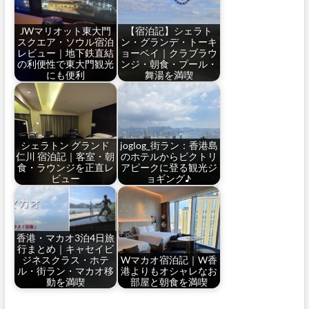
JWマリオット東大門
【宿泊記】シェラト
スクエア・ソウル宿泊
ン・グランデ・トーキ
レビュー｜地下鉄直結
ョーベイ｜クラブラウ
の利便性で東大門観光
ンジ・朝食・プール・
にも便利
舞湯を満喫
シェラトン グランド
joglog_街ラン：香港島
仁川 宿泊記｜客室・朝
のホテルからビクトリ
食・ラウンジを正直レ
アピークに登る観光ジ
ビュー
ョギング♪
香港・マカオ3泊4日旅
行まとめ｜キャセイビ
ジネスクラス・ホテ
Wマカオ宿泊記｜W香
ル・街ラン・マカオ移
港よりもオシャレなお
動を満喫
部屋と朝食を満喫