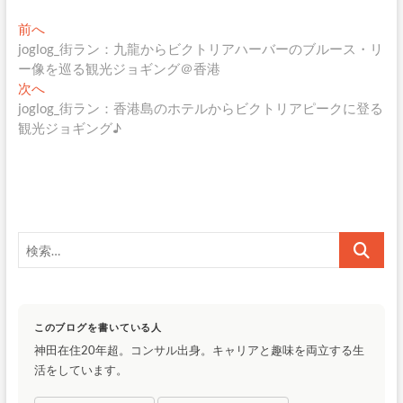
投
過
前へ
去
joglog_街ラン：九龍からビクトリアハーバーのブルース・リ
稿
の
ー像を巡る観光ジョギング＠香港
ナ
投
次
次へ
稿:
の
joglog_街ラン：香港島のホテルからビクトリアピークに登る
ビ
投
観光ジョギング♪
ゲ
稿:
ー
シ
ョ
検
ン
索…
このブログを書いている人
神田在住20年超。コンサル出身。キャリアと趣味を両立する生
活をしています。