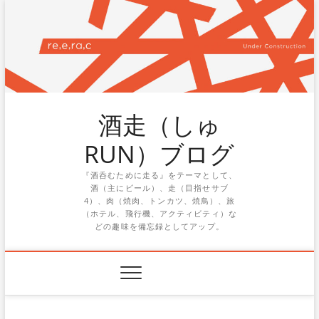
Skip
to
content
酒走（しゅ
RUN）ブログ
『酒呑むために走る』をテーマとして、
酒（主にビール）、走（目指せサブ
4）、肉（焼肉、トンカツ、焼鳥）、旅
（ホテル、飛行機、アクティビティ）な
どの趣味を備忘録としてアップ。