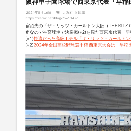
阪神甲子園球場で西東京代表「早稲
2024年8月16日
大阪府
兵庫県
https://reerac.net/blog/?p=11476
宿泊先の「ザ・リッツ・カールトン大阪（THE RITZ-
角なので神宮球場で決勝戦(※2)を観た西東京代表「
(※1)
快適だった高級ホテル「ザ・リッツ・カールトン大阪
(※2)
2024年全国高校野球選手権 西東京大会は「早稲田実