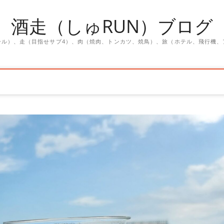
酒走（しゅRUN）ブログ
ール）、走（目指せサブ4）、肉（焼肉、トンカツ、焼鳥）、旅（ホテル、飛行機、