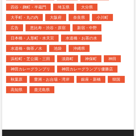
四谷・麹町・半蔵門
埼玉県
大分県
大手町・丸の内
大阪府
奈良県
小川町
広告
恵比寿・渋谷・原宿
新宿・中野
日本橋・人形町・水天宮
水道橋・お茶の水
水道橋・御茶ノ水
池袋
沖縄県
浜松町・芝公園・三田
淡路町
神保町
神田
神田カレーグランプリ
神田カレーグランプリ優勝店
秋葉原
豊洲・お台場・湾岸
銀座・新橋
韓国
高知県
鹿児島県