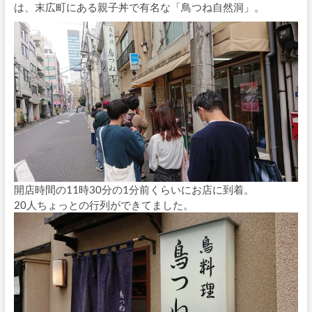
は、末広町にある親子丼で有名な「鳥つね自然洞」。
開店時間の11時30分の1分前くらいにお店に到着。
20人ちょっとの行列ができてました。