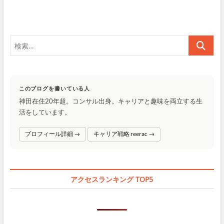
ー
シ
ョ
検
ン
索…
このブログを書いている人
神田在住20年超。コンサル出身。キャリアと趣味を両立する生
活をしています。
プロフィール詳細 →
キャリア戦略 reerac →
アクセスランキング TOP5