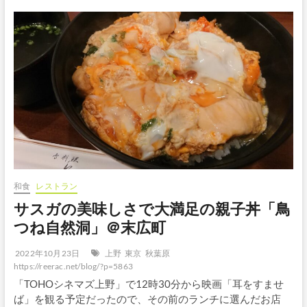
和食
レストラン
サスガの美味しさで大満足の親子丼「鳥
つね自然洞」＠末広町
2022年10月23日
上野
東京
秋葉原
https://reerac.net/blog/?p=5863
「TOHOシネマズ上野」で12時30分から映画「耳をすませ
ば」を観る予定だったので、その前のランチに選んだお店