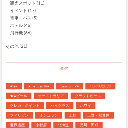
観光スポット
(11)
イベント
(17)
電車・バス
(5)
ホテル
(46)
飛行機
(66)
その他
(21)
タグ
AGA
American IPA
Session IPA
TOKYO2020
★4ビール
オーストラリア
クラフトビール
クレカ・ポイント
ハイクラス
ハワイ
フィリピン
ミシュラン
上野
上野・秋葉原
世界遺産
京都府
北海道
品川・田町