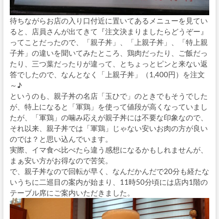
待ちながらお店の入り口付近に置いてあるメニューを見てい
ると、店員さんが出てきて『注文決まりましたらどうぞー』
ってことだったので、「親子丼」、「上親子丼」、「特上親
子丼」の違いを聞いてみたところ、鶏肉だったり、ご飯だっ
たり、三つ葉だったりが違って、とちょっとピンと来ない返
答でしたので、なんとなく「上親子丼」（1,400円）を注文
～♪
というのも、親子丼の名店「玉ひで」のときでもそうでした
が、特上になると「軍鶏」を使って値段が高くなっていまし
たが、「軍鶏」の噛み応えが親子丼には不要な印象なので、
それ以来、親子丼では「軍鶏」じゃない安いお肉の方が良い
のでは？と思い込んでいます。
実際、イマ食べ比べたら違う感想になるかもしれませんが、
まぁ安い方がお得なので苦笑。
で、親子丼なので回転が早く、なんだかんだで20分も経たな
いうちに二巡目の案内が始まり、11時50分頃には店内1階の
テーブル席にご案内いただきました。