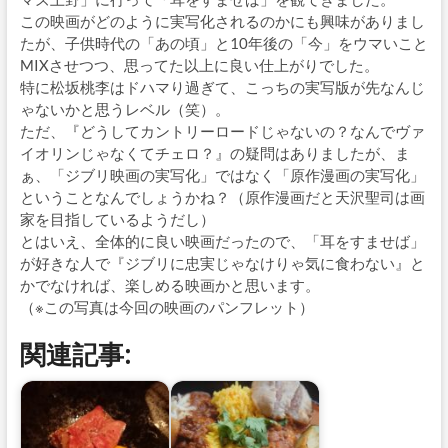
この映画がどのように実写化されるのかにも興味がありまし
たが、子供時代の「あの頃」と10年後の「今」をウマいこと
MIXさせつつ、思ってた以上に良い仕上がりでした。
特に松坂桃李はドハマり過ぎて、こっちの実写版が先なんじ
ゃないかと思うレベル（笑）。
ただ、『どうしてカントリーロードじゃないの？なんでヴァ
イオリンじゃなくてチェロ？』の疑問はありましたが、ま
ぁ、「ジブリ映画の実写化」ではなく「原作漫画の実写化」
ということなんでしょうかね？（原作漫画だと天沢聖司は画
家を目指しているようだし）
とはいえ、全体的に良い映画だったので、「耳をすませば」
が好きな人で『ジブリに忠実じゃなけりゃ気に食わない』と
かでなければ、楽しめる映画かと思います。
（※この写真は今回の映画のパンフレット）
関連記事: