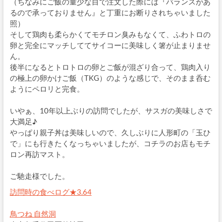
（ちなみにご飯の量少な目で注文した際には『バランスがあ
るので承っておりません』と丁重にお断りされちゃいました
照）
そして鶏肉も柔らかくてモチロン臭みもなくて、ふわトロの
卵と完全にマッチしててサイコーに美味しく箸が止まりませ
ん。
後半になるとトロトロの卵とご飯が混ざり合って、鶏肉入り
の極上の卵かけご飯（TKG）のような感じで、そのまま呑む
ようにペロリと完食。
いやぁ、10年以上ぶりの訪問でしたが、サスガの美味しさで
大満足♪
やっぱり親子丼は美味しいので、久しぶりに人形町の「玉ひ
で」にも行きたくなっちゃいましたが、コチラのお店もモチ
ロン再訪マスト。
ご馳走様でした。
訪問時の食べログ★3.64
鳥つね 自然洞