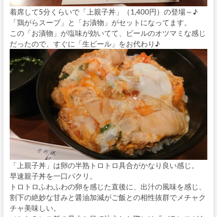
着席して5分くらいで「上親子丼」（1,400円）の登場～♪
「鶏がらスープ」と「お漬物」がセットになってます。
この「お漬物」が塩味が効いてて、ビールのオツマミな感じ
だったので、すぐに「生ビール」をお代わり♪
「上親子丼」は卵の半熟トロトロ具合がかなり良い感じ。
早速親子丼を一口パクリ。
トロトロふわふわの卵を感じた直後に、出汁の風味を感じ、
割下の絶妙な甘みと醤油加減がご飯との相性抜群でメチャク
チャ美味しい。