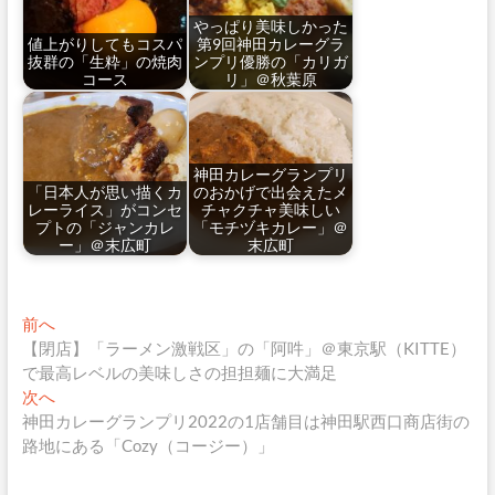
やっぱり美味しかった
値上がりしてもコスパ
第9回神田カレーグラ
抜群の「生粋」の焼肉
ンプリ優勝の「カリガ
コース
リ」＠秋葉原
神田カレーグランプリ
「日本人が思い描くカ
のおかげで出会えたメ
レーライス」がコンセ
チャクチャ美味しい
プトの「ジャンカレ
「モチヅキカレー」＠
ー」＠末広町
末広町
投
過
前へ
去
【閉店】「ラーメン激戦区」の「阿吽」＠東京駅（KITTE）
稿
の
で最高レベルの美味しさの担担麺に大満足
ナ
投
次
次へ
稿:
の
神田カレーグランプリ2022の1店舗目は神田駅西口商店街の
ビ
投
路地にある「Cozy（コージー）」
ゲ
稿: