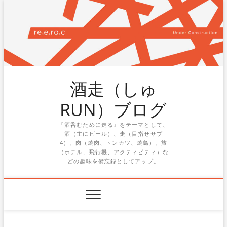
Skip
to
content
酒走（しゅ
RUN）ブログ
『酒呑むために走る』をテーマとして、
酒（主にビール）、走（目指せサブ
4）、肉（焼肉、トンカツ、焼鳥）、旅
（ホテル、飛行機、アクティビティ）な
どの趣味を備忘録としてアップ。