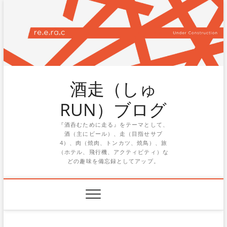
Skip
to
content
酒走（しゅ
RUN）ブログ
『酒呑むために走る』をテーマとして、
酒（主にビール）、走（目指せサブ
4）、肉（焼肉、トンカツ、焼鳥）、旅
（ホテル、飛行機、アクティビティ）な
どの趣味を備忘録としてアップ。