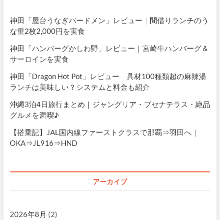
神田「屋台うなぎバードメン」レビュー｜間借りランチのう
な重2枚2,000円を実食
神田「ハンバーグかしわ野」レビュー｜宮崎牛ハンバーグ＆
サーロインを実食
神田「Dragon Hot Pot」レビュー｜具材100種類超の麻辣湯
ランチは美味しい？システムと料金も紹介
沖縄3泊4日旅行まとめ｜ジャングリア・ブセナテラス・絶品
グルメを満喫♪
【搭乗記】JAL国内線ファーストクラスで那覇⇒羽田へ｜
OKA⇒JL916⇒HND
アーカイブ
2026年8月
(2)