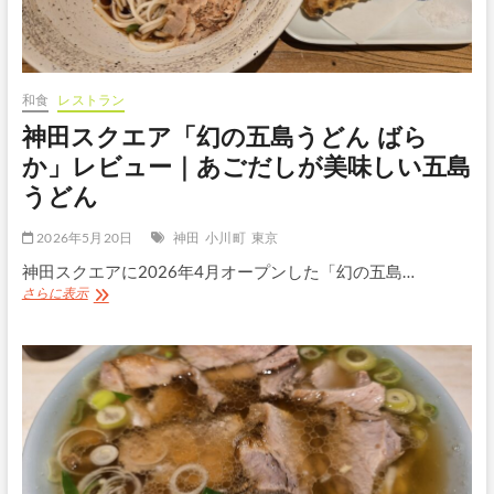
｜
麦
味
噌
の
和食
レストラン
風
神田スクエア「幻の五島うどん ばら
味
が
か」レビュー｜あごだしが美味しい五島
斬
うどん
新
な
発
2026年5月20日
神田
小川町
東京
酵
神田スクエアに2026年4月オープンした「幻の五島…
ラ
ー
神
さらに表示
メ
田
ン
ス
ク
エ
ア
「幻
の
五
島
う