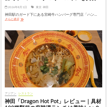
チ
2026年8月1日
東京
神田
の
う
神田駅のガード下にある宮崎牛ハンバーグ専門店「ハン…
な
神
さらに表示
重
田
2
「ハ
枚
ン
2,000
バ
円
ー
を
グ
実
か
食
し
わ
野」
レ
ビ
ュ
ー
｜
宮
崎
アジアン
レストラン
牛
神田「Dragon Hot Pot」レビュー｜具材
ハ
ン