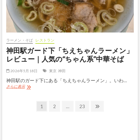
ど
ん
ば
ら
か」
レ
ビ
ラーメン・そば
レストラン
ュ
神田駅ガード下「ちえちゃんラーメン」
ー
｜
レビュー｜人気の“ちゃん系”中華そば
あ
ご
2026年5月18日
東京
神田
だ
し
神田駅のガード下にある「ちえちゃんラーメン」。いわ…
が
神
さらに表示
美
田
味
駅
し
投
ガ
固
固
固
次
い
1
2
…
23
ー
五
定
定
定
の
稿
ド
島
ペ
ペ
ペ
ペ
下
う
の
「ち
ー
ー
ー
ー
ど
え
ペ
ジ
ジ
ジ
ジ
ん
ち