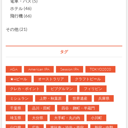
電車・バス
(5)
ホテル
(46)
飛行機
(66)
その他
(21)
タグ
AGA
American IPA
Session IPA
TOKYO2020
★4ビール
オーストラリア
クラフトビール
クレカ・ポイント
ビブグルマン
フィリピン
ミシュラン
上野・秋葉原
世界遺産
兵庫県
千葉県
品川・田町
四谷・麹町・半蔵門
埼玉県
大分県
大手町・丸の内
小川町
山口県
広告
恵比寿・渋谷・原宿
新宿・中野