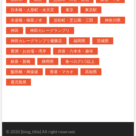
日本橋・人形町・水天宮
東京
東京駅
水道橋・御茶ノ水
浜松町・芝公園・三田
神奈川県
神田
神田カレーグランプリ
神田カレーグランプリ優勝店
福岡県
茨城県
豊洲・お台場・湾岸
赤坂・六本木・麻布
銀座・新橋
静岡県
食べログ4.0以上
飯田橋・神楽坂
香港・マカオ
高知県
鹿児島県
© 2020 [blog_title] All right reserved.