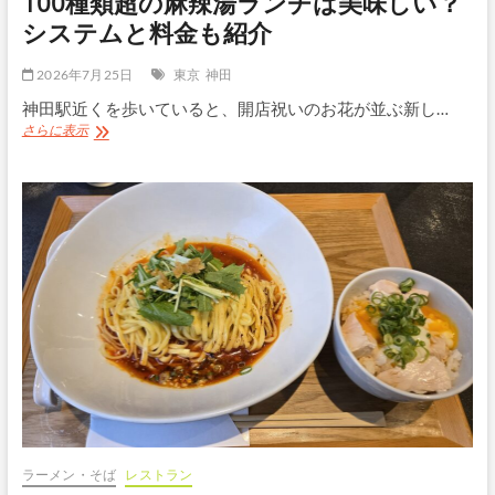
100種類超の麻辣湯ランチは美味しい？
バ
システムと料金も紹介
ー
グ
＆
2026年7月25日
東京
神田
サ
神田駅近くを歩いていると、開店祝いのお花が並ぶ新し…
ー
ロ
神
さらに表示
イ
田
ン
「Dragon
を
Hot
実
Pot」
食
レ
ビ
ュ
ー
｜
具
材
100
種
類
超
の
麻
ラーメン・そば
レストラン
辣