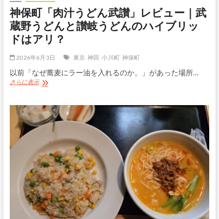
子
神保町「肉汁うどん武讃」レビュー｜武
香
る
蔵野うどんと讃岐うどんのハイブリッ
汁
ドはアリ？
な
し
担々
2026年6月3日
東京
神田
小川町
神保町
麺
以前「なぜ蕎麦にラー油を入れるのか。」があった場所…
を
実
神
さらに表示
食
保
町
「肉
汁
う
ど
ん
武
讃」
レ
ビ
ュ
ー
｜
武