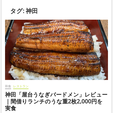
タグ:
神田
和食
レストラン
神田「屋台うなぎバードメン」レビュー
｜間借りランチのうな重2枚2,000円を
実食