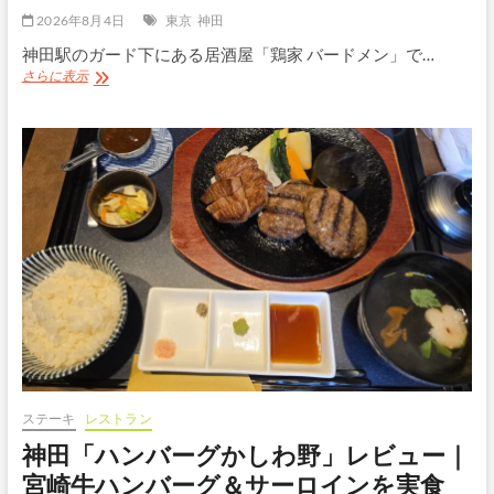
2026年8月4日
東京
神田
神田駅のガード下にある居酒屋「鶏家 バードメン」で…
神
さらに表示
田
「屋
台
う
な
ぎ
バ
ー
ド
メ
ン」
レ
ビ
ュ
ー
｜
間
ステーキ
レストラン
借
神田「ハンバーグかしわ野」レビュー｜
り
ラ
宮崎牛ハンバーグ＆サーロインを実食
ン