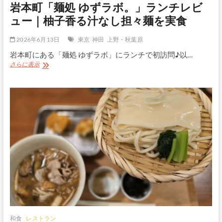
岩本町「麺処 ゆずラボ。」ランチレビ
湯
ラ
ュー｜柚子香る汁なし担々麺を実食
ン
チ
2026年6月13日
東京
神田
上野・秋葉原
は
美
岩本町にある「麺処 ゆずラボ」にランチで初訪問♪以…
味
岩
さらに表示
し
本
い？
町
シ
「麺
ス
処
テ
ゆ
ム
ず
と
ラ
料
ボ。」
金
ラ
も
ン
紹
チ
介
レ
ビ
ュ
ー
｜
柚
和食
レストラン