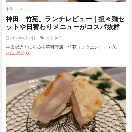
蔵
野
中華
レストラン
う
神田「竹苑」ランチレビュー｜担々麺セ
ど
ん
ットや日替わりメニューがコスパ抜群
と
讃
2026年5月29日
東京
神田
岐
う
神田駅近くにある中華料理店「竹苑（チクエン）」で久…
ど
神
さらに表示
ん
田
の
「竹
ハ
苑」
イ
ラ
ブ
ン
リ
チ
ッ
レ
ド
ビ
は
ュ
ア
ー
リ？
｜
担々
麺
セ
ッ