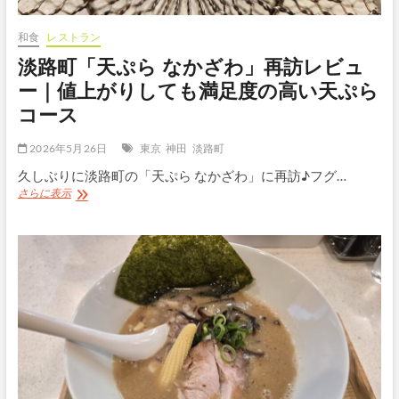
ト
や
和食
レストラン
日
淡路町「天ぷら なかざわ」再訪レビュ
替
わ
ー｜値上がりしても満足度の高い天ぷら
り
コース
メ
ニ
ュ
2026年5月26日
東京
神田
淡路町
ー
久しぶりに淡路町の「天ぷら なかざわ」に再訪♪フグ…
が
コ
淡
さらに表示
ス
路
パ
町
抜
「天
群
ぷ
ら
な
か
ざ
わ」
再
訪
レ