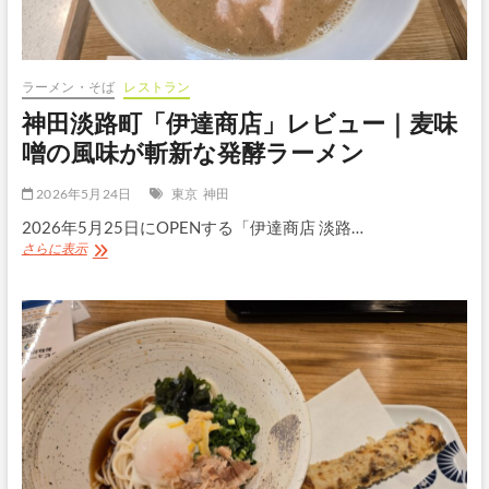
ビ
ュ
ー
｜
値
ラーメン・そば
レストラン
上
神田淡路町「伊達商店」レビュー｜麦味
が
り
噌の風味が斬新な発酵ラーメン
し
て
2026年5月24日
東京
神田
も
満
2026年5月25日にOPENする「伊達商店 淡路…
足
神
さらに表示
度
田
の
淡
高
路
い
町
天
「伊
ぷ
達
ら
商
コ
店」
ー
レ
ス
ビ
ュ
ー