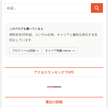
ゃ
ー
検
ん
ジ
ラ
索…
ー
送
メ
ン」
り
レ
このブログを書いている人
ビ
神田在住20年超。コンサル出身。キャリアと趣味を両立する生
ュ
活をしています。
ー
｜
人
プロフィール詳細 →
キャリア戦略 reerac →
気
の“ち
ゃ
ん
系”中
アクセスランキング TOP5
華
そ
ば
最近の投稿