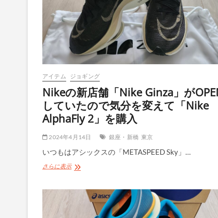
購
入
し
た
サ
ン
グ
ラ
アイテム
ジョギング
ス
「Air
Nikeの新店舗「Nike Ginza」がOPE
Fly」
していたので気分を変えて「Nike
の
フ
AlphaFly 2」を購入
ィ
ッ
2024年4月14日
銀座・新橋
東京
ト
感
いつもはアシックスの「METASPEED Sky」…
が
素
Nike
さらに表示
晴
の
ら
新
し
店
か
舗
っ
「Nike
た