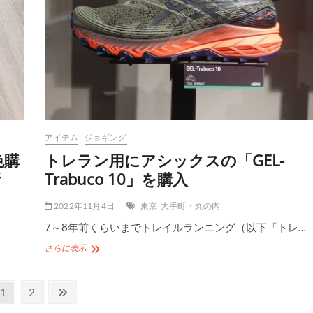
ラ
ソ
ン
に
向
け
て
ア
シ
ッ
ク
アイテム
ジョギング
ス
色購
トレラン用にアシックスの「GEL-
の
「METASPEED
新
Trabuco 10」を購入
Sky+」
を
2022年11月4日
東京
大手町・丸の内
購
入
7～8年前くらいまでトレイルランニング（以下「トレ…
ト
さらに表示
レ
ラ
ン
固
固
次
1
2
用
定
定
の
に