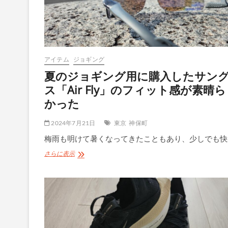
析
ス
の
「SonicBlast」
も
ロ
ン
アイテム
ジョギング
グ
の
夏のジョギング用に購入したサン
練
ス「Air Fly」のフィット感が素晴
習
で
かった
好
感
2024年7月21日
東京
神保町
触
だ
梅雨も明けて暑くなってきたこともあり、少しでも快
っ
た
夏
さらに表示
♪
の
ジ
ョ
ギ
ン
グ
用
に