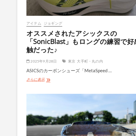
新
し
た
時
アイテム
ジョギング
の
装
オススメされたアシックスの
備
「SonicBlast」もロングの練習で好
と
補
触だった♪
給
｜
2025年9月28日
東京
大手町・丸の内
30km
失
ASICSのカーボンシューズ「MetaSpeed …
速
の
オ
さらに表示
原
ス
因
ス
と
メ
改
さ
善
れ
策
た
も
ア
徹
シ
底
ッ
分
ク