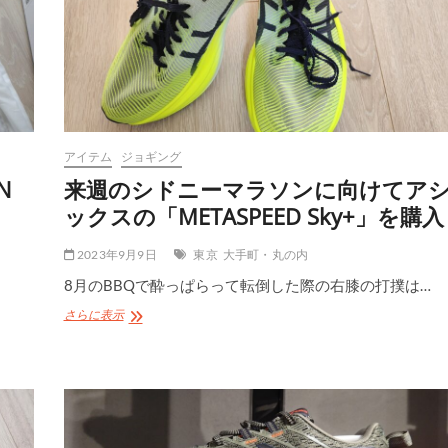
購
入
アイテム
ジョギング
N
来週のシドニーマラソンに向けてア
ックスの「METASPEED Sky+」を購入
2023年9月9日
東京
大手町・丸の内
8月のBBQで酔っぱらって転倒した際の右膝の打撲は…
来
さらに表示
週
の
シ
ド
ニ
ー
マ