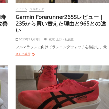
アイテム
ジョギング
た時
Garmin Forerunner265Sレビュー｜
改善
235から買い替えた理由と965との違
い
2025年12月3日
東京
上野・秋葉原
フルマラソンに向けてランニングウォッチを検討し、最
Garmin
さらに表示
Forerunner265S
レ
ビ
ュ
ー
｜
235
か
ら
買
い
替