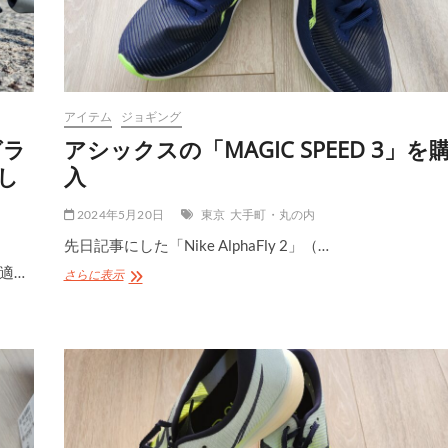
入
し
た
ら
5km
の
アイテム
ジョギング
自
己
グラ
アシックスの「MAGIC SPEED 3」を
ベ
らし
入
ス
ト
を
2024年5月20日
東京
大手町・丸の内
更
先日記事にした「Nike AlphaFly 2」（…
新
♪
適…
ア
さらに表示
シ
ッ
ク
ス
の
「MAGIC
SPEED
3」
を