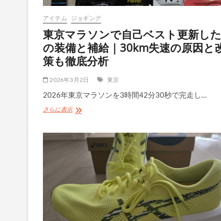
アイテム
ジョギング
東京マラソンで自己ベスト更新し
の装備と補給｜30km失速の原因と
策も徹底分析
2026年3月2日
東京
2026年東京マラソンを3時間42分30秒で完走し…
東
さらに表示
京
マ
ラ
ソ
ン
で
自
己
ベ
ス
ト
更