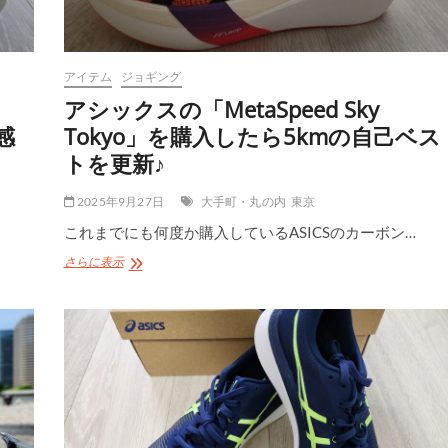
え
た
理
由
アイテム
ジョギング
と
965
アシックスの「MetaSpeed Sky
と
感
Tokyo」を購入したら5kmの自己ベス
の
違
トを更新♪
い
2025年9月27日
大手町・丸の内
東京
これまでにも何度か購入しているASICSのカーボン…
ア
さらに表示
シ
ッ
ク
ス
の
「MetaSpeed
Sky
Tokyo」
を
購