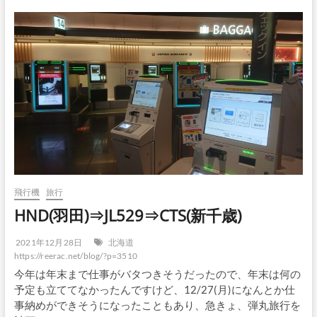
飛行機
旅行
HND(羽田)⇒JL529⇒CTS(新千歳)
2021年12月28日
北海道
https://reerac.net/blog/?p=3510
今年は年末まで仕事がバタつきそうだったので、年末は何の
予定も立ててなかったんですけど、12/27(月)になんとか仕
事納めができそうになったこともあり、急きょ、弾丸旅行を