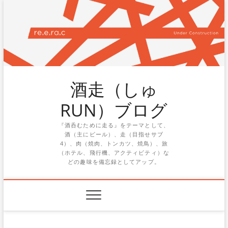
Skip
to
content
酒走（しゅ
RUN）ブログ
『酒呑むために走る』をテーマとして、
酒（主にビール）、走（目指せサブ
4）、肉（焼肉、トンカツ、焼鳥）、旅
（ホテル、飛行機、アクティビティ）な
どの趣味を備忘録としてアップ。