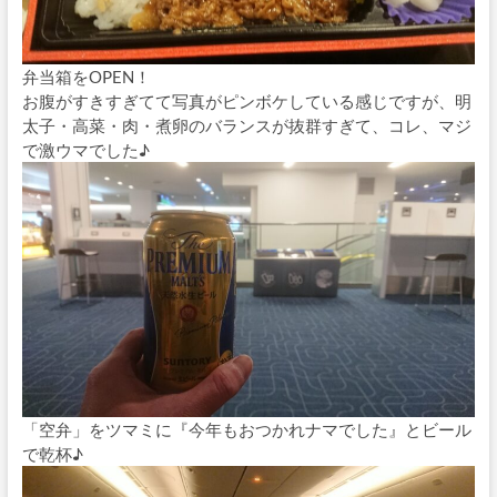
弁当箱をOPEN！
お腹がすきすぎてて写真がピンボケしている感じですが、明
太子・高菜・肉・煮卵のバランスが抜群すぎて、コレ、マジ
で激ウマでした♪
「空弁」をツマミに『今年もおつかれナマでした』とビール
で乾杯♪