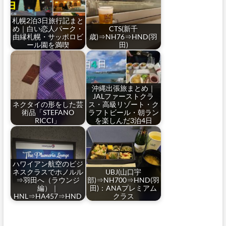
札幌2泊3日旅行記まと
め｜白い恋人パーク・
CTS(新千
由縁札幌・サッポロビ
歳)⇒NH76⇒HND(羽
ール園を満喫
田)
沖縄出張旅まとめ｜
JALファーストクラ
ネクタイの形をした芸
ス・高級リゾート・ク
術品「STEFANO
ラフトビール・朝ラン
RICCI」
を楽しんだ3泊4日
ハワイアン航空のビジ
ネスクラスでホノルル
UBJ(山口宇
⇒羽田へ（ラウンジ
部)⇒NH700⇒HND(羽
編）｜
田)：ANAプレミアム
HNL⇒HA457⇒HND
クラス