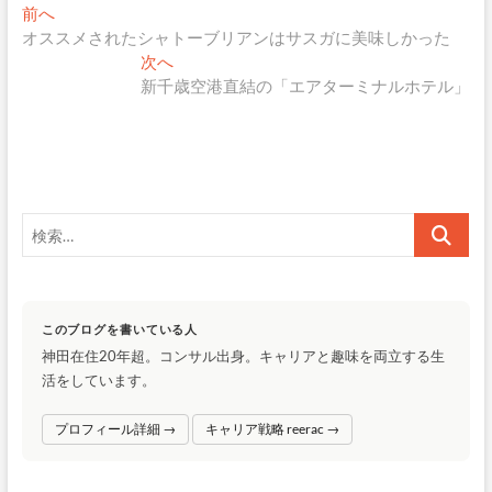
投
過
前へ
去
オススメされたシャトーブリアンはサスガに美味しかった
稿
の
次
次へ
ナ
投
の
新千歳空港直結の「エアターミナルホテル」
稿:
投
ビ
稿:
ゲ
ー
シ
検
索…
ョ
ン
このブログを書いている人
神田在住20年超。コンサル出身。キャリアと趣味を両立する生
活をしています。
プロフィール詳細 →
キャリア戦略 reerac →