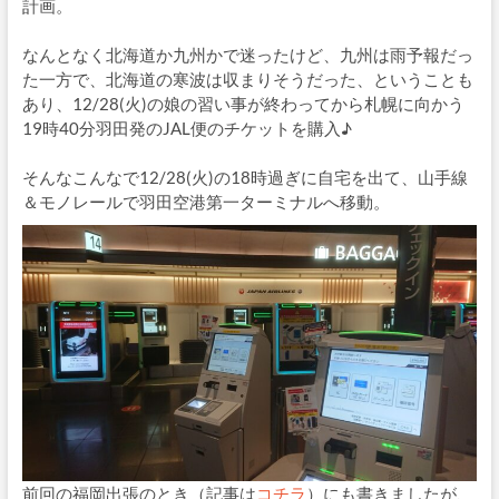
計画。
なんとなく北海道か九州かで迷ったけど、九州は雨予報だっ
た一方で、北海道の寒波は収まりそうだった、ということも
あり、12/28(火)の娘の習い事が終わってから札幌に向かう
19時40分羽田発のJAL便のチケットを購入♪
そんなこんなで12/28(火)の18時過ぎに自宅を出て、山手線
＆モノレールで羽田空港第一ターミナルへ移動。
前回の福岡出張のとき（記事は
コチラ
）にも書きましたが、