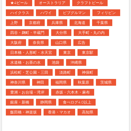
★4ビール
オーストラリア
クラフトビール
ハイクラス
ハワイ
ビブグルマン
フィリピン
上野
京都府
兵庫県
北海道
千葉県
四谷・麹町・半蔵門
大分県
大手町・丸の内
大阪府
奈良県
山口県
広告
日本橋・人形町・水天宮
東京
東京駅
水道橋・お茶の水
池袋
沖縄県
浜松町・芝公園・三田
淡路町
神保町
神奈川県
神田
福岡県
秋葉原
茨城県
豊洲・お台場・湾岸
赤坂・六本木・麻布
銀座・新橋
静岡県
食べログ4.0以上
飯田橋・神楽坂
香港・マカオ
高知県