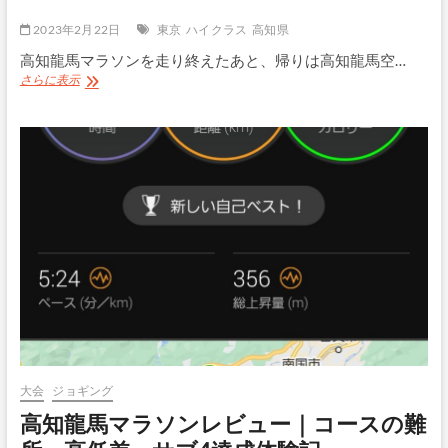
ラ
2023年2月22日
東京
ハイクラス
高知県
ソ
ン
高知龍馬マラソンを走り終えたあと、帰りは高知龍馬空…
前
ANA
さらに表示
泊
プ
に
レ
便
ミ
利
ア
な
ム
温
ク
泉
ラ
旅
ス
館
で
高
知
⇒
羽
田
へ
｜
KCZ⇒NH568⇒HND
大会
ジョギング
高知龍馬マラソンレビュー｜コースの難