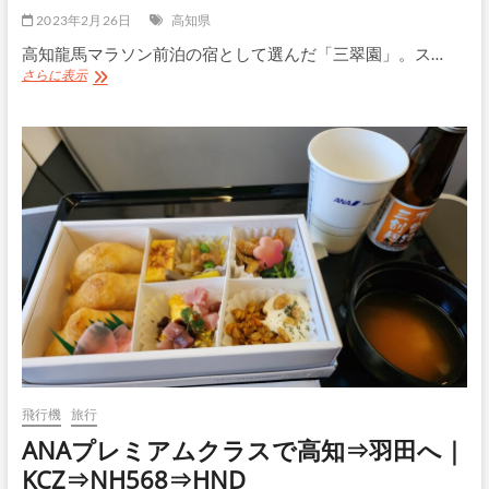
2023年2月26日
高知県
高知龍馬マラソン前泊の宿として選んだ「三翠園」。ス…
高
さらに表示
知
の
老
舗
旅
館
「三
翠
園」
宿
泊
レ
ビ
ュ
ー
｜
高
飛行機
旅行
知
ANAプレミアムクラスで高知⇒羽田へ｜
龍
馬
KCZ⇒NH568⇒HND
マ