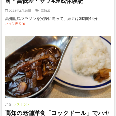
所・高低差・サブ4達成体験記
2023年2月20日
高知県
高知龍馬マラソンを実際に走って、結果は3時間48分…
高
さらに表示
知
龍
馬
マ
ラ
ソ
ン
レ
ビ
ュ
ー
｜
コ
ー
ス
の
難
洋食
レストラン
所・
高知の老舗洋食「コックドール」でハヤ
高