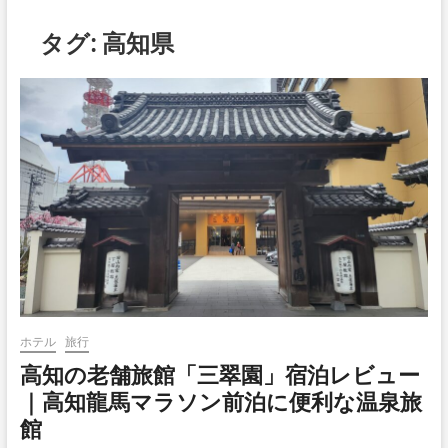
タグ:
高知県
ホテル
旅行
高知の老舗旅館「三翠園」宿泊レビュー
｜高知龍馬マラソン前泊に便利な温泉旅
館