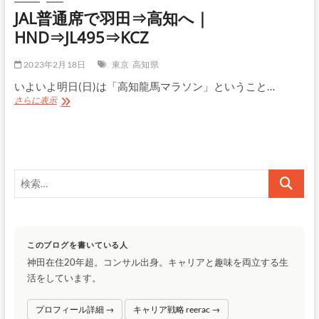
イ
JAL普通席で羽田⇒高知へ｜
ス
｜
HND⇒JL495⇒KCZ
高
知
2023年2月18日
東京
高知県
龍
馬
いよいよ明日(日)は「高知龍馬マラソン」ということ…
マ
JAL
さらに表示
ラ
普
ソ
通
ン
席
前
で
日
羽
の
検
田
カ
⇒
索…
ー
高
ボ
知
ロ
へ
ー
｜
このブログを書いている人
デ
HND⇒JL495⇒KCZ
ィ
神田在住20年超。コンサル出身。キャリアと趣味を両立する生
ン
活をしています。
グ
プロフィール詳細 →
キャリア戦略 reerac →