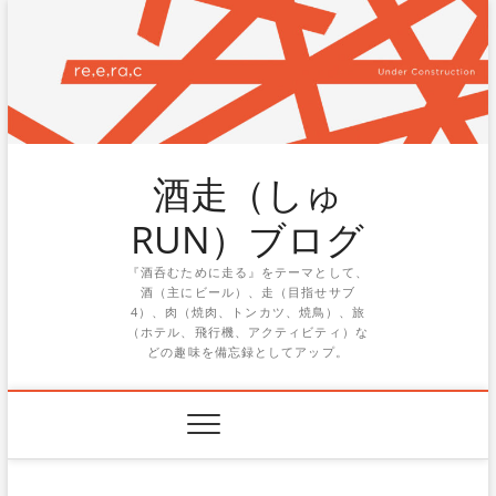
Skip
to
content
酒走（しゅ
RUN）ブログ
『酒呑むために走る』をテーマとして、
酒（主にビール）、走（目指せサブ
4）、肉（焼肉、トンカツ、焼鳥）、旅
（ホテル、飛行機、アクティビティ）な
どの趣味を備忘録としてアップ。