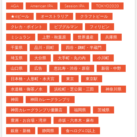
AGA
American IPA
Session IPA
TOKYO2020
★4ビール
オーストラリア
クラフトビール
クレカ・ポイント
ビブグルマン
フィリピン
ミシュラン
上野・秋葉原
世界遺産
兵庫県
千葉県
品川・田町
四谷・麹町・半蔵門
埼玉県
大分県
大手町・丸の内
小川町
山口県
広告
恵比寿・渋谷・原宿
新宿・中野
日本橋・人形町・水天宮
東京
東京駅
水道橋・御茶ノ水
浜松町・芝公園・三田
神奈川県
神田
神田カレーグランプリ
神田カレーグランプリ優勝店
福岡県
茨城県
豊洲・お台場・湾岸
赤坂・六本木・麻布
銀座・新橋
静岡県
食べログ4.0以上