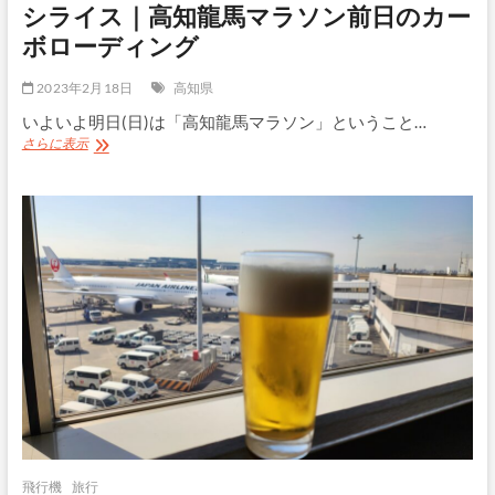
低
シライス｜高知龍馬マラソン前日のカー
差・
ボローディング
サ
ブ
4
2023年2月18日
高知県
達
いよいよ明日(日)は「高知龍馬マラソン」ということ…
成
体
高
さらに表示
験
知
記
の
老
舗
洋
食
「コ
ッ
ク
ド
ー
ル」
で
ハ
ヤ
シ
ラ
飛行機
旅行